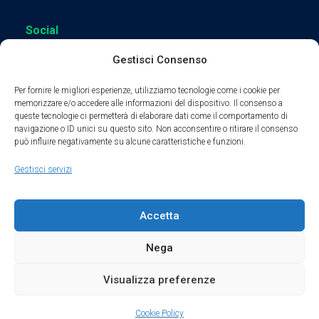
Social
Gestisci Consenso
Per fornire le migliori esperienze, utilizziamo tecnologie come i cookie per
memorizzare e/o accedere alle informazioni del dispositivo. Il consenso a
queste tecnologie ci permetterà di elaborare dati come il comportamento di
Parte del sodalizio AIDAM dal 2024
navigazione o ID unici su questo sito. Non acconsentire o ritirare il consenso
può influire negativamente su alcune caratteristiche e funzioni.
Privacy Policy
Gestisci servizi
Cookie Policy
Accetta
Condizioni di Utilizzo
Nega
Condizioni di Vendita
Visualizza preferenze
Credits
Cookie Policy