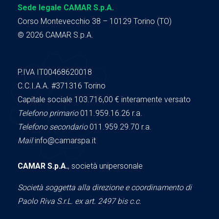
Sede legale CAMAR S.p.A.
Corso Montevecchio 38 – 10129 Torino (TO)
© 2026 CAMAR S.p.A.
P.IVA IT00468620018
C.C.I.A.A.
#371316
Torino
Capitale sociale 103.716,00
€ interamente versato
Telefono primario
011.959.16.26 r.a.
Telefono secondario
011.959.29.70 r.a.
Mail
info@camarspa.it
CAMAR S.p.A.
, società unipersonale
Società soggetta alla direzione e coordinamento di
Paolo Riva S.r.L. ex art. 2497 bis c.c.