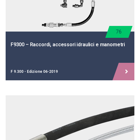
76
F9300 – Raccordi, accessori idraulici e manometri
F 9.300 - Edizione 06-2019