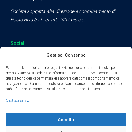
Società soggetta alla direzione e coordinamento di
Paolo Riva S.r.L. ex art. 2497 bis c.c.
Social
Gestisci Consenso
Per fornire le migliori esperienze, utilizziamo tecnologie come i cookie per
memorizzare e/o accedere alle informazioni del dispositivo. Il consenso a
queste tecnologie ci permetterà di elaborare dati come il comportamento di
Parte del sodalizio AIDAM dal 2024
navigazione o ID unici su questo sito. Non acconsentire o ritirare il consenso
può influire negativamente su alcune caratteristiche e funzioni.
Privacy Policy
Gestisci servizi
Cookie Policy
Accetta
Condizioni di Utilizzo