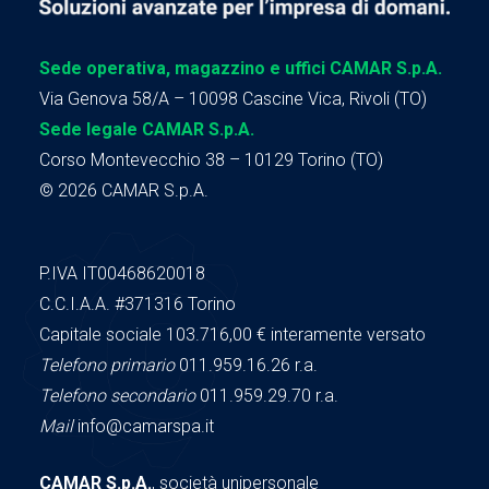
Sede operativa, magazzino e uffici CAMAR S.p.A.
Via Genova 58/A – 10098 Cascine Vica, Rivoli (TO)
Sede legale CAMAR S.p.A.
Corso Montevecchio 38 – 10129 Torino (TO)
© 2026 CAMAR S.p.A.
P.IVA IT00468620018
C.C.I.A.A.
#371316
Torino
Capitale sociale 103.716,00
€ interamente versato
Telefono primario
011.959.16.26 r.a.
Telefono secondario
011.959.29.70 r.a.
Mail
info@camarspa.it
CAMAR S.p.A.
, società unipersonale