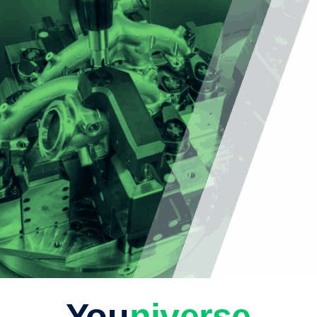
You
niverse