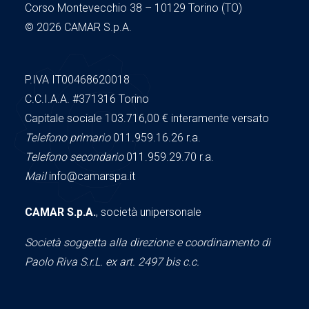
Corso Montevecchio 38 – 10129 Torino (TO)
© 2026 CAMAR S.p.A.
P.IVA IT00468620018
C.C.I.A.A.
#371316
Torino
Capitale sociale 103.716,00
€ interamente versato
Telefono primario
011.959.16.26 r.a.
Telefono secondario
011.959.29.70 r.a.
Mail
info@camarspa.it
CAMAR S.p.A.
, società unipersonale
Società soggetta alla direzione e coordinamento di
Paolo Riva S.r.L. ex art. 2497 bis c.c.