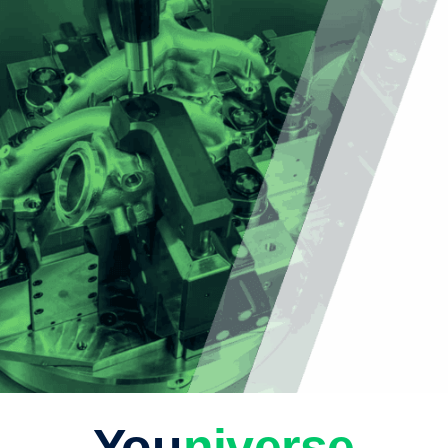
You
niverse