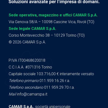
Sede operativa, magazzino e uffici CAMAR S.p.A.
Via Genova 58/A – 10098 Cascine Vica, Rivoli (TO)
Sede legale CAMAR S.p.A.
Corso Montevecchio 38 – 10129 Torino (TO)
© 2026 CAMAR S.p.A.
P.IVA IT00468620018
C.C.I.A.A.
#371316
Torino
Capitale sociale 103.716,00
€ interamente versato
Telefono primario
011.959.16.26 r.a.
Telefono secondario
011.959.29.70 r.a.
Mail
info@camarspa.it
CAMAR S.p.A.
, società unipersonale