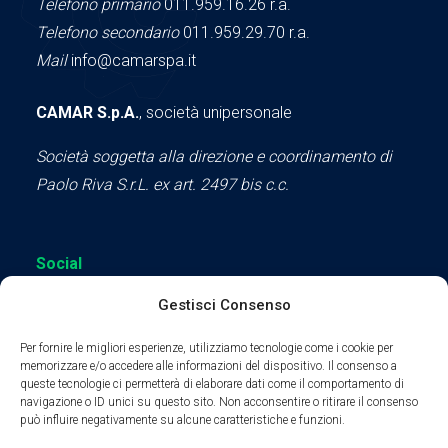
Telefono primario
011.959.16.26 r.a.
Telefono secondario
011.959.29.70 r.a.
Mail
info@camarspa.it
CAMAR S.p.A.
, società unipersonale
Società soggetta alla direzione e coordinamento di
Paolo Riva S.r.L. ex art. 2497 bis c.c.
Social
Gestisci Consenso
Per fornire le migliori esperienze, utilizziamo tecnologie come i cookie per
memorizzare e/o accedere alle informazioni del dispositivo. Il consenso a
queste tecnologie ci permetterà di elaborare dati come il comportamento di
Parte del sodalizio AIDAM dal 2024
navigazione o ID unici su questo sito. Non acconsentire o ritirare il consenso
può influire negativamente su alcune caratteristiche e funzioni.
Privacy Policy