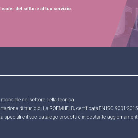
leader del settore al tuo servizio.
o mondiale nel settore della tecnica
rtazione di truciolo. La ROEMHELD, certificata EN ISO 9001:2015, e
ia speciali e il suo catalogo prodotti è in costante aggiornament