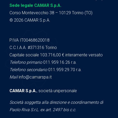
Sede legale CAMAR S.p.A.
Corso Montevecchio 38 – 10129 Torino (TO)
© 2026 CAMAR S.p.A.
P.IVA IT00468620018
C.C.I.A.A.
#371316
Torino
Capitale sociale 103.716,00
€ interamente versato
Telefono primario
011.959.16.26 r.a.
Telefono secondario
011.959.29.70 r.a.
Mail
info@camarspa.it
CAMAR S.p.A.
, società unipersonale
Società soggetta alla direzione e coordinamento di
Paolo Riva S.r.L. ex art. 2497 bis c.c.