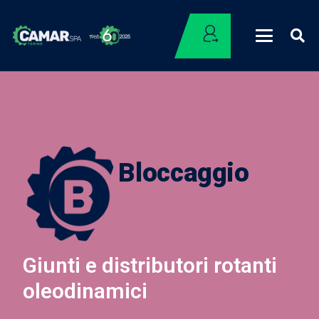
Bloccaggio
Giunti e distributori rotanti
oleodinamici