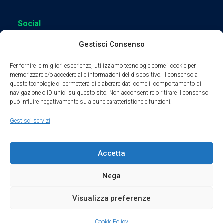
Social
Gestisci Consenso
Per fornire le migliori esperienze, utilizziamo tecnologie come i cookie per
memorizzare e/o accedere alle informazioni del dispositivo. Il consenso a
queste tecnologie ci permetterà di elaborare dati come il comportamento di
Parte del sodalizio AIDAM dal 2024
navigazione o ID unici su questo sito. Non acconsentire o ritirare il consenso
può influire negativamente su alcune caratteristiche e funzioni.
Privacy Policy
Gestisci servizi
Cookie Policy
Accetta
Condizioni di Utilizzo
Nega
Condizioni di Vendita
Visualizza preferenze
Credits
Cookie Policy