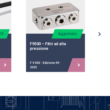
23
Aggiornato
d
F9500 – Filtri ad alta
F96
pressione
idr
F 9.500 - Edizione 09-
F 9.
2025
200