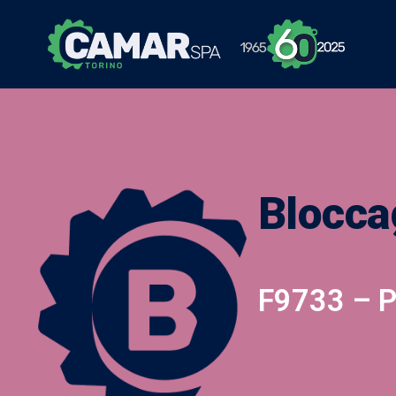
Blocca
F9733 – P