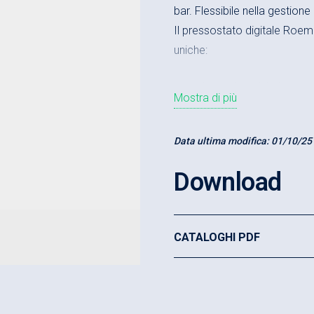
bar. Flessibile nella gestione 
Il pressostato digitale Roe
uniche:
Ingombri minimi
Mostra di più
Robusta cella di misur
Due uscite di commuta
Data ultima modifica:
01/10/25
Regolazione semplice 
Download
Guida menu secondo 
Indicatore digitale a qua
CATALOGHI PDF
Indicatore di pression
Precisione ≤ ±0,5 % de
Indicatore di commutaz
Molte utili funzioni sup