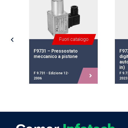
to
Fuori catalogo
F9731 – Pressostato
F97
meccanico a pistone
digi
aut
in)
F 9.731 - Edizione 12-
F 9.7
2006
2023