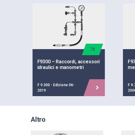
76
F9300 – Raccordi, accessori
F9
idraulici e manometri
me
F 9.300 - Edizione 06-
F 9.
2019
200
Altro