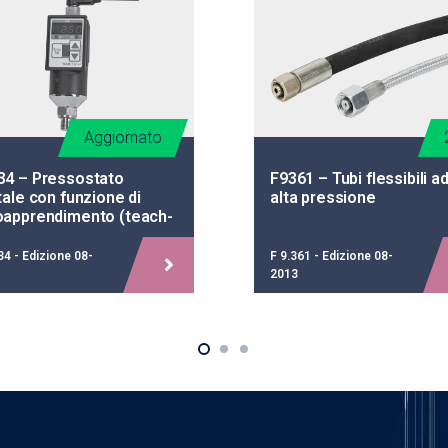
Aggiornato
34 – Pressostato
F9361 – Tubi flessibili a
tale con funzione di
alta pressione
oapprendimento (teach-
34 - Edizione 08-
F 9.361 - Edizione 08-
2013