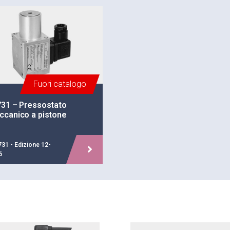
Fuori catalogo
731 – Pressostato
ccanico a pistone
731 - Edizione 12-
6