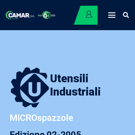
Utensili
Industriali
MICROspazzole
Edizione 02-2005