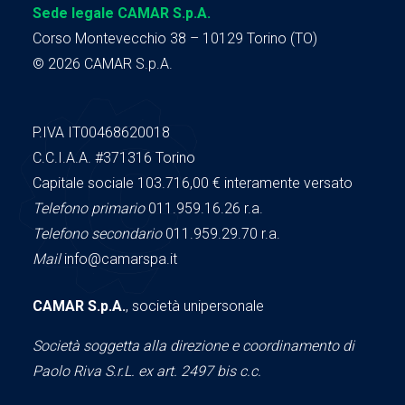
Sede legale CAMAR S.p.A.
Corso Montevecchio 38 – 10129 Torino (TO)
© 2026 CAMAR S.p.A.
P.IVA IT00468620018
C.C.I.A.A.
#371316
Torino
Capitale sociale 103.716,00
€ interamente versato
Telefono primario
011.959.16.26 r.a.
Telefono secondario
011.959.29.70 r.a.
Mail
info@camarspa.it
CAMAR S.p.A.
, società unipersonale
Società soggetta alla direzione e coordinamento di
Paolo Riva S.r.L. ex art. 2497 bis c.c.