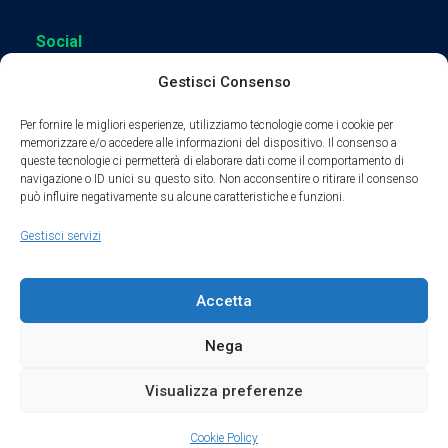
Social
Gestisci Consenso
Per fornire le migliori esperienze, utilizziamo tecnologie come i cookie per
memorizzare e/o accedere alle informazioni del dispositivo. Il consenso a
queste tecnologie ci permetterà di elaborare dati come il comportamento di
Parte del sodalizio AIDAM dal 2024
navigazione o ID unici su questo sito. Non acconsentire o ritirare il consenso
può influire negativamente su alcune caratteristiche e funzioni.
Privacy Policy
Gestisci servizi
Cookie Policy
Accetta
Condizioni di Utilizzo
Nega
Condizioni di Vendita
Visualizza preferenze
Credits
Cookie Policy