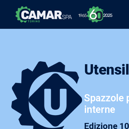
Utensil
Spazzole p
interne
Edizione 1