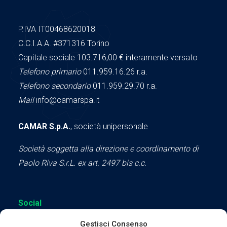
P.IVA IT00468620018
C.C.I.A.A.
#371316
Torino
Capitale sociale 103.716,00
€ interamente versato
Telefono primario
011.959.16.26 r.a.
Telefono secondario
011.959.29.70 r.a.
Mail
info@camarspa.it
CAMAR S.p.A.
, società unipersonale
Società soggetta alla direzione e coordinamento di
Paolo Riva S.r.L. ex art. 2497 bis c.c.
Social
Gestisci Consenso