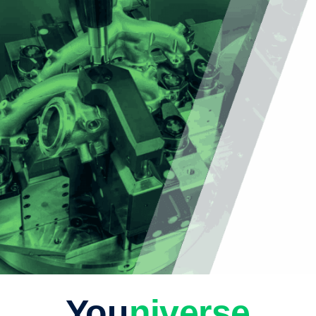
You
niverse