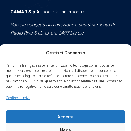
CAMAR S.p.A.
, società unipersonale
Società soggetta alla direzione e coordinamento di
Paolo Riva S.r.L. ex art. 2497 bis c.c.
Gestisci Consenso
Social
Per fornire le migliori esperienze, utilizziamo tecnologie come i cookie per
memorizzare e/o accedere alle informazioni del dispositivo. Il consenso a
queste tecnologie ci permetterà di elaborare dati come il comportamento di
navigazione o ID unici su questo sito. Non acconsentire o ritirare il consenso
può influire negativamente su alcune caratteristiche e funzioni.
Parte del sodalizio AIDAM dal 2024
Gestisci servizi
Privacy Policy
Accetta
Cookie Policy
Nega