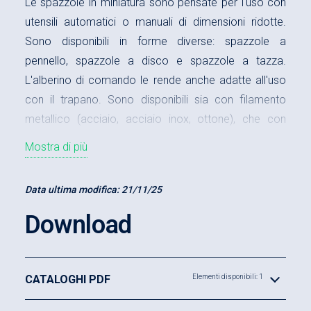
Le spazzole in miniatura sono pensate per l'uso con
utensili automatici o manuali di dimensioni ridotte.
Sono disponibili in forme diverse: spazzole a
pennello, spazzole a disco e spazzole a tazza.
L'alberino di comando le rende anche adatte all'uso
con il trapano. Sono disponibili sia con filamento
metallico (acciaio, acciaio inox, ottone), che con
filamento sintetico ad alta tecnologia in nylon
Mostra di più
(caricato con carburo di silicio, ossido di alluminio o
diamantato).
Data ultima modifica:
21/11/25
Download
CATALOGHI PDF
Elementi disponibili: 1