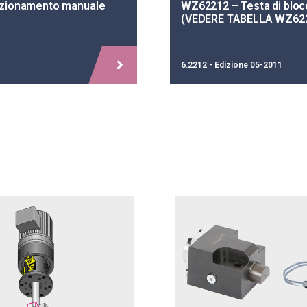
azionamento manuale
WZ62212 – Testa di blo
(VEDERE TABELLA WZ62
6.2212 - Edizione 05-2011