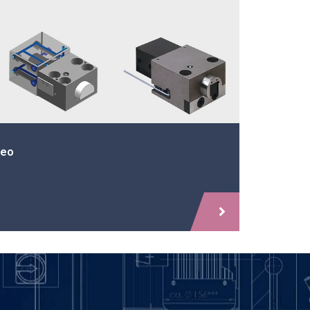
Bloccaggi idraulici adattabili
3 - Edizione 01-2026