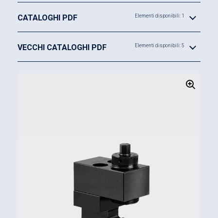
Elevata forza di bloccaggio con coppia di
CATALOGHI PDF
Elementi disponibili: 1
serraggio ridotta
Forza di bloccaggio 40 kN e 80 kN
VECCHI CATALOGHI PDF
Elementi disponibili: 5
Possibilità di ampie corse di bloccaggio
Autobloccaggio grazie al principio del cuneo
brevettato
Non è necessaria una standardizzazione dello
stampo con riferimento a larghezza e
profondità