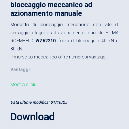
bloccaggio meccanico ad
azionamento manuale
Morsetto di bloccaggio meccanico con vite di
serraggio integrata ad azionamento manuale HILMA
ROEMHELD
WZ62210
, forza di bloccaggio 40 kN e
80 kN.
Il morsetto meccanico offre numerosi vantaggi.
Vantaggi:
Facilità di allestimento a posteriori
Mostra di più
Resistenza alle temperature elevate fino a
250°C
Data ultima modifica:
01/10/25
Struttura compatta
Download
Facilità di impiego