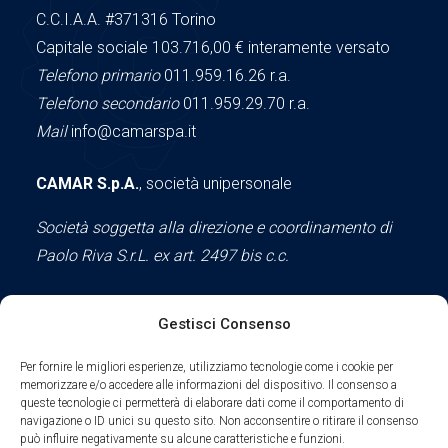
C.C.I.A.A.
#371316
Torino
Capitale sociale 103.716,00
€ interamente versato
Telefono primario
011.959.16.26 r.a.
Telefono secondario
011.959.29.70 r.a.
Mail
info@camarspa.it
CAMAR S.p.A.
, società unipersonale
Società soggetta alla direzione e coordinamento di
Paolo Riva S.r.L. ex art. 2497 bis c.c.
Gestisci Consenso
Social
Per fornire le migliori esperienze, utilizziamo tecnologie come i cookie per
memorizzare e/o accedere alle informazioni del dispositivo. Il consenso a
queste tecnologie ci permetterà di elaborare dati come il comportamento di
navigazione o ID unici su questo sito. Non acconsentire o ritirare il consenso
può influire negativamente su alcune caratteristiche e funzioni.