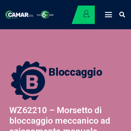
Bloccaggio
WZ62210 – Morsetto di
bloccaggio meccanico ad