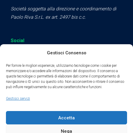
Società soggetta alla direzione e coordinamento di
Paolo Riva S.r.L. ex art. 2497 bis c.c.
Social
Gestisci Consenso
Per fornire le migliori esperienze, utilizziamo tecnologie come i cookie per
memorizzare e/o accedere alle informazioni del dispositivo. Il consenso a
queste tecnologie ci permetterà di elaborare dati come il comportamento di
Parte del sodalizio AIDAM dal 2024
navigazione o ID unici su questo sito. Non acconsentire o ritirare il consenso
può influire negativamente su alcune caratteristiche e funzioni.
Privacy Policy
Gestisci servizi
Cookie Policy
Accetta
Condizioni di Utilizzo
Nega