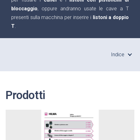
bloccaggio
, oppure andranno usate le cave a T
presenti sulla macchina per inserire i
listoni a doppio
T
.
Indice
Prodotti