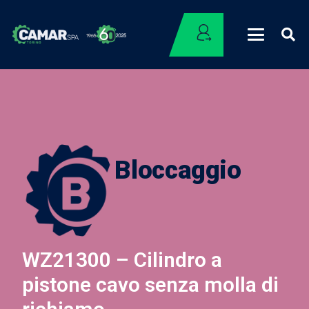
Bloccaggio
WZ21300 – Cilindro a
pistone cavo senza molla di