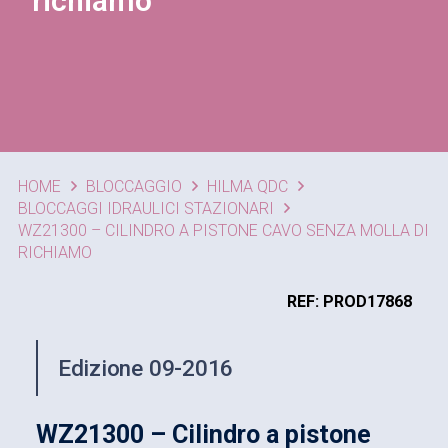
richiamo
HOME
BLOCCAGGIO
HILMA QDC
BLOCCAGGI IDRAULICI STAZIONARI
WZ21300 – CILINDRO A PISTONE CAVO SENZA MOLLA DI
RICHIAMO
REF: PROD17868
Edizione 09-2016
WZ21300 – Cilindro a pistone