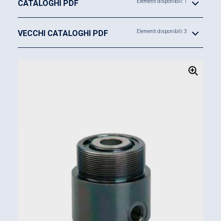
CATALOGHI PDF
Elementi disponibili: 1
Diametro esterno pistone da 44 a 84 mm
VECCHI CATALOGHI PDF
Elementi disponibili: 3
Corsa da 12 a 15 mm
Forza nominale in spinta (100 bar) da 8,7 a 34,3
kN
Forza nominale in spinta (400 bar) da 34,8 a
137,2 kN
Vantaggi
:
Struttura piatta e compatta
Movimento uniforme del pistone
Limitazione della corsa predisposta per
sopportare la massima pressione d’esercizio
Facilità di allestimento a posteriori (retrofit)