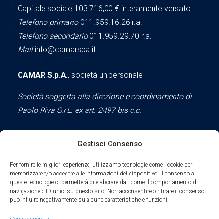
Capitale sociale 103.716,00
€ interamente versato
Telefono primario
011.959.16.26 r.a.
Telefono secondario
011.959.29.70 r.a.
Mail
info@camarspa.it
CAMAR S.p.A.
, società unipersonale
Società soggetta alla direzione e coordinamento di
Paolo Riva S.r.L. ex art. 2497 bis c.c.
Gestisci Consenso
Social
Per fornire le migliori esperienze, utilizziamo tecnologie come i cookie per
memorizzare e/o accedere alle informazioni del dispositivo. Il consenso a
queste tecnologie ci permetterà di elaborare dati come il comportamento di
navigazione o ID unici su questo sito. Non acconsentire o ritirare il consenso
può influire negativamente su alcune caratteristiche e funzioni.
Parte del sodalizio AIDAM dal 2024