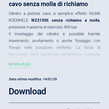
cavo senza molla di richiamo
Cilindro a pistone cavo a semplice effetto HILMA
ROEMHELD
WZ21300
,
senza richiamo a molla
,
pressione massima di esercizio 400 bar.
Il montaggio del cilindro è possibile tramite
inserimento, avvitamento o anche fissaggio con
flangia nella posizione preferita. La forza di
bloccaggio viene aumentata alimentando il pistone
con un fluido in pressione ed il ritorno del pistone
Mostra di più
avviene tramite l’azione di una forza esterna. Il
pistone è dotato di un
foro passante liscio
,
Data ultima modifica:
14/01/26
temprato e rettificato. Il corpo del cilindro a pistone
cavo viene realizzato in acciaio da bonifica, mentre
Download
la superficie esterna è brunita.
Caratteristiche
: