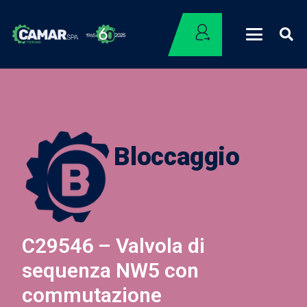
Bloccaggio
C29546 – Valvola di
sequenza NW5 con
commutazione