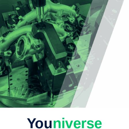
You
niverse