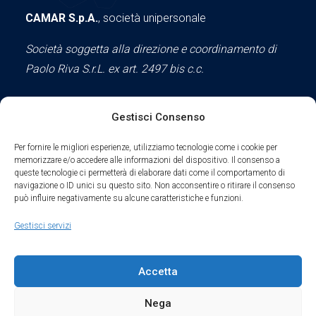
CAMAR S.p.A.
, società unipersonale
Società soggetta alla direzione e coordinamento di
Paolo Riva S.r.L. ex art. 2497 bis c.c.
Gestisci Consenso
Social
Per fornire le migliori esperienze, utilizziamo tecnologie come i cookie per
memorizzare e/o accedere alle informazioni del dispositivo. Il consenso a
queste tecnologie ci permetterà di elaborare dati come il comportamento di
navigazione o ID unici su questo sito. Non acconsentire o ritirare il consenso
può influire negativamente su alcune caratteristiche e funzioni.
Parte del sodalizio AIDAM dal 2024
Gestisci servizi
Privacy Policy
Accetta
Cookie Policy
Nega