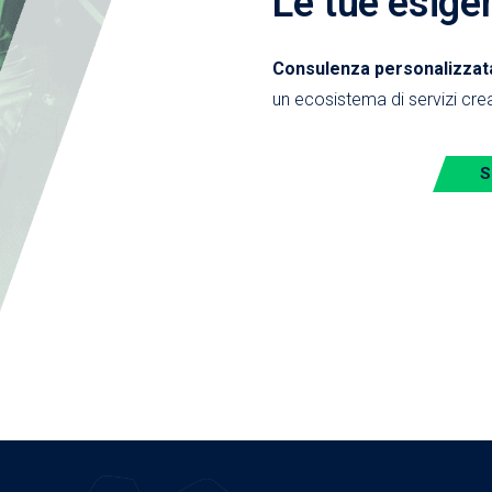
Le tue esige
Consulenza personalizzata,
un ecosistema di servizi crea
S