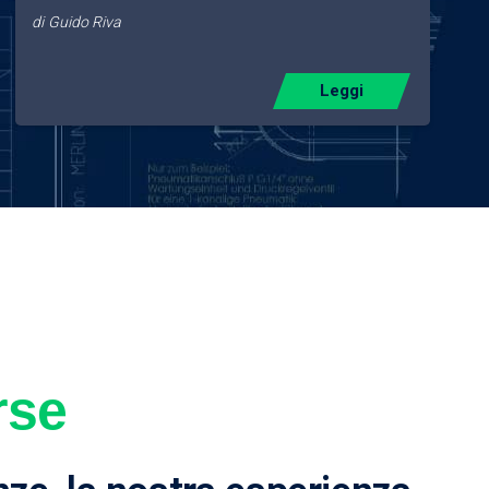
di
Guido Riva
Leggi
rse