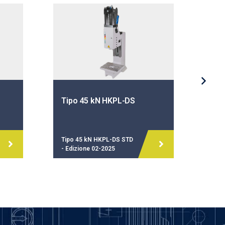
Tipo 45 kN HKPL-DS
Tip
Tipo 45 kN HKPL-DS STD
Tipo
- Edizione 02-2025
- Ed