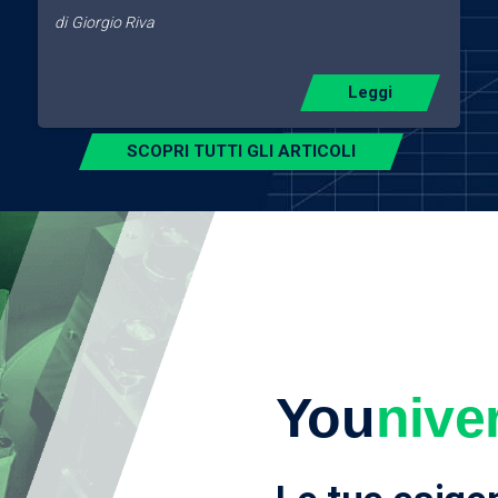
di
Giorgio Riva
Leggi
SCOPRI TUTTI GLI ARTICOLI
You
nive