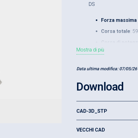
DS
Forza massima (
Corsa totale
: 5
Corsa di poten
Mostra di più
Sbalzo
: 200 mm
Luce minima-m
Data ultima modifica:
07/05/26
Download
CAD-3D_STP
VECCHI CAD