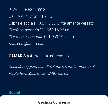
P.IVA IT00468620018
C.C.I.A.A.
#371316
Torino
Capitale sociale 103.716,00
€ interamente versato
Telefono primario
011.959.16.26 r.a.
Telefono secondario
011.959.29.70 r.a.
Mail
info@camarspa.it
CAMAR S.p.A.
, società unipersonale
Società soggetta alla direzione e coordinamento di
Paolo Riva S.r.L. ex art. 2497 bis c.c.
Social
Gestisci Consenso