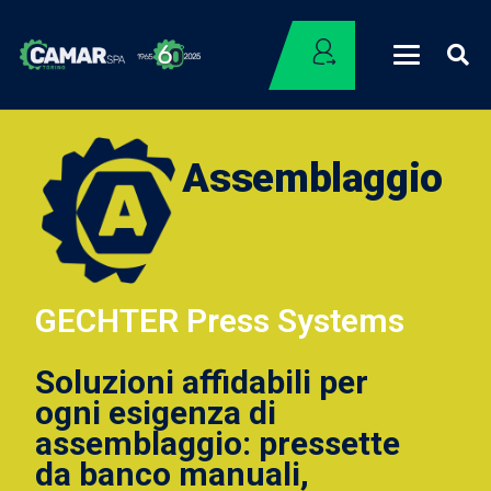
Assemblaggio
GECHTER Press Systems
Soluzioni affidabili per
ogni esigenza di
assemblaggio: pressette
da banco manuali,