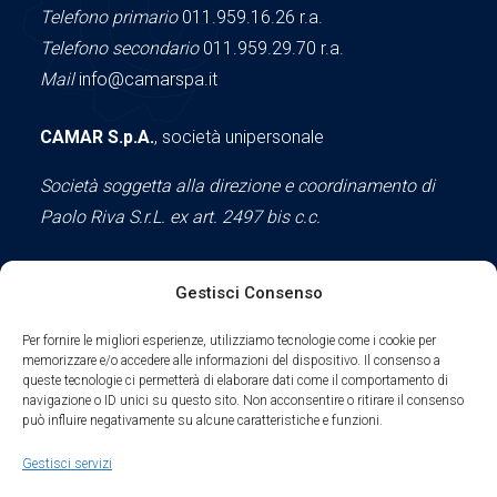
Telefono primario
011.959.16.26 r.a.
Telefono secondario
011.959.29.70 r.a.
Mail
info@camarspa.it
CAMAR S.p.A.
, società unipersonale
Società soggetta alla direzione e coordinamento di
Paolo Riva S.r.L. ex art. 2497 bis c.c.
Gestisci Consenso
Social
Per fornire le migliori esperienze, utilizziamo tecnologie come i cookie per
memorizzare e/o accedere alle informazioni del dispositivo. Il consenso a
queste tecnologie ci permetterà di elaborare dati come il comportamento di
navigazione o ID unici su questo sito. Non acconsentire o ritirare il consenso
può influire negativamente su alcune caratteristiche e funzioni.
Parte del sodalizio AIDAM dal 2024
Gestisci servizi