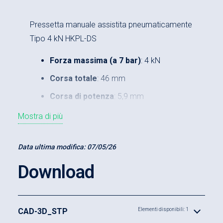
Pressetta manuale assistita pneumaticamente
Tipo 4 kN HKPL-DS
Forza massima (a 7 bar)
: 4 kN
Corsa totale
: 46 mm
Corsa di potenza
: 5,9 mm
Sbalzo
: 120 mm
Mostra di più
Luce minima-massima
: 73-240 mm
Data ultima modifica:
07/05/26
Download
CAD-3D_STP
Elementi disponibili: 1