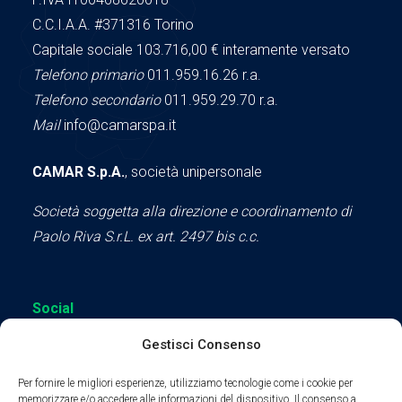
C.C.I.A.A.
#371316
Torino
Capitale sociale 103.716,00
€ interamente versato
Telefono primario
011.959.16.26 r.a.
Telefono secondario
011.959.29.70 r.a.
Mail
info@camarspa.it
CAMAR S.p.A.
, società unipersonale
Società soggetta alla direzione e coordinamento di
Paolo Riva S.r.L. ex art. 2497 bis c.c.
Social
Gestisci Consenso
Per fornire le migliori esperienze, utilizziamo tecnologie come i cookie per
memorizzare e/o accedere alle informazioni del dispositivo. Il consenso a