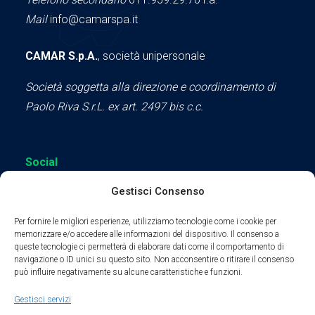
Mail
info@camarspa.it
CAMAR S.p.A.
, società unipersonale
Società soggetta alla direzione e coordinamento di
Paolo Riva S.r.L. ex art. 2497 bis c.c.
Social
Gestisci Consenso
Per fornire le migliori esperienze, utilizziamo tecnologie come i cookie per
memorizzare e/o accedere alle informazioni del dispositivo. Il consenso a
queste tecnologie ci permetterà di elaborare dati come il comportamento di
Parte del sodalizio AIDAM dal 2024
navigazione o ID unici su questo sito. Non acconsentire o ritirare il consenso
può influire negativamente su alcune caratteristiche e funzioni.
Privacy Policy
Gestisci servizi