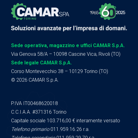
Sede operativa, magazzino e uffici CAMAR S.p.A.
Via Genova 58/A – 10098 Cascine Vica, Rivoli (TO)
Sede legale CAMAR S.p.A.
Corso Montevecchio 38 – 10129 Torino (TO)
© 2026 CAMAR S.p.A.
P.IVA IT00468620018
C.C.I.A.A.
#371316
Torino
Capitale sociale 103.716,00
€ interamente versato
Telefono primario
011.959.16.26 r.a.
Telefono secondario
011.959.29.70 r.a.