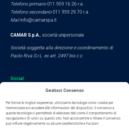
Telefono primario
011.959.16.26 r.a.
Telefono secondario
011.959.29.70 r.a.
Mail
info@camarspa.it
CAMAR S.p.A.
, società unipersonale
Società soggetta alla direzione e coordinamento di
Paolo Riva S.r.L. ex art. 2497 bis c.c.
Social
Gestisci Consenso
Per fornire le migliori esperienze, utilizziamo tecnologie come i cookie per
memorizzare e/o accedere alle informazioni del dispositivo. Il consenso a
queste tecnologie ci permetterà di elaborare dati come il comportamento di
Parte del sodalizio AIDAM dal 2024
navigazione o ID unici su questo sito. Non acconsentire o ritirare il consenso
può influire negativamente su alcune caratteristiche e funzioni.