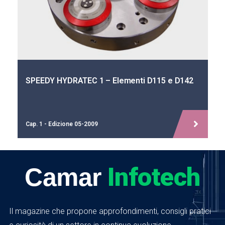
YDRATEC 1 – Elementi D115 e D142
SPEEDY HY
izione 05-2009
Info - Edizio
Infotech
Camar
Il magazine che propone approfondimenti, consigli pratici