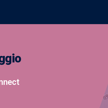
ggio
nnect