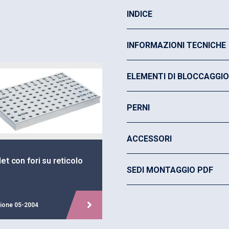
Pressione massima di 
INDICE
Precisione di ripetibil
INFORMAZIONI TECNICHE
Precisione di sistema 
Pronto per l’
Industria 
ELEMENTI DI BLOCCAGGIO
PERNI
ACCESSORI
let con fori su reticolo
SEDI MONTAGGIO PDF
zione 05-2004