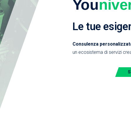
You
nive
Le tue esige
Consulenza personalizzata,
un ecosistema di servizi crea
S