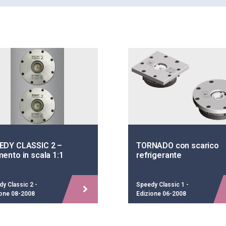
EDY CLASSIC 2 –
TORNADO con scarico
ento in scala 1:1
refrigerante
y Classic 2 -
Speedy Classic 1 -
ione 08-2008
Edizione 06-2008