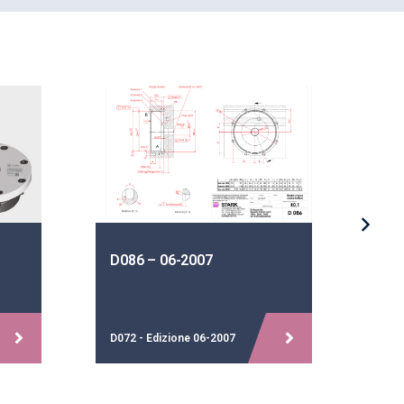
D086 – 06-2007
D02
D072 - Edizione 06-2007
D023