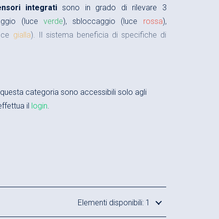
ensori integrati
sono in grado di rilevare 3
caggio (luce
verde
), sbloccaggio (luce
rossa
),
luce
gialla
). Il sistema beneficia di specifiche di
 a molle e sbloccaggio pneumatico
 di altissima qualità, con superfici rettificate
in questa categoria sono accessibili solo agli
ffettua il
login
.
bloccaggio e sbloccaggio tramite sensori integrati
enza pressione pneumatica 1,2 kN
iva 3 kN (5 bar) o 8,5 kN (20 bar)
 kN
 (più di 2.000.000 cicli tra una manutenzione e
Elementi disponibili: 1
co del nipplo di 1,5 mm