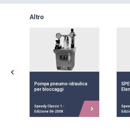
Altro
n
Pompa pneumo-idraulica
SPE
per bloccaggi
Elem
Speedy Classic 1 -
Speed
Edizione 06-2008
Ediz