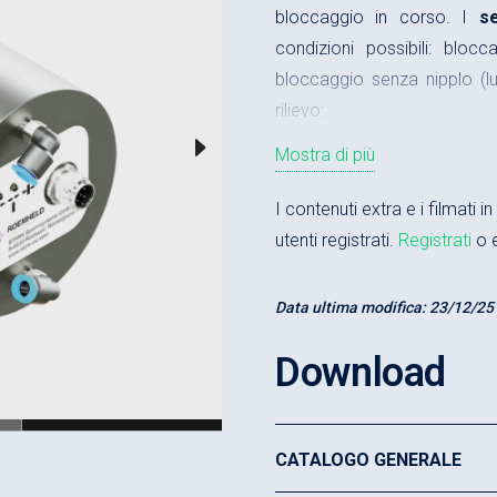
bloccaggio in corso. I
s
condizioni possibili: bloc
bloccaggio senza nipplo (
rilievo:
Mostra di più
Sistema di bloccaggio
Realizzazione in acciaio
I contenuti extra e i filmati 
utenti registrati.
Registrati
o e
Controllo elettrico di 
Forza di bloccaggio s
Data ultima modifica:
23/12/25
Forza di bloccaggio att
Download
Forza di ritenuta di 10
Elevata vita operativa
l’altra)
CATALOGO GENERALE
Sollevamento pneumati