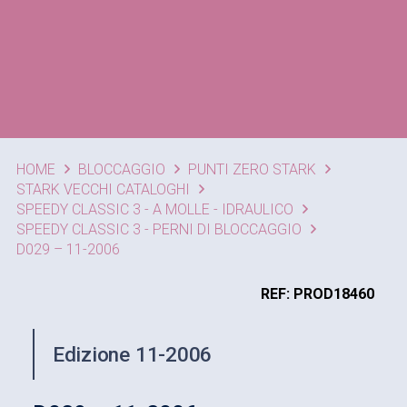
HOME
BLOCCAGGIO
PUNTI ZERO STARK
STARK VECCHI CATALOGHI
SPEEDY CLASSIC 3 - A MOLLE - IDRAULICO
SPEEDY CLASSIC 3 - PERNI DI BLOCCAGGIO
D029 – 11-2006
REF: PROD18460
Edizione 11-2006