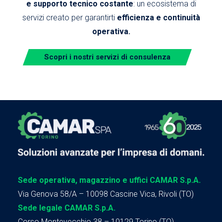
e supporto tecnico costante
: un ecosistema di
servizi creato per garantirti
efficienza e continuità
operativa.
Scopri i nostri servizi di consulenza
Sede operativa, magazzino e uffici CAMAR S.p.A.
Via Genova 58/A – 10098 Cascine Vica, Rivoli (TO)
Sede legale CAMAR S.p.A.
Corso Montevecchio 38 – 10129 Torino (TO)