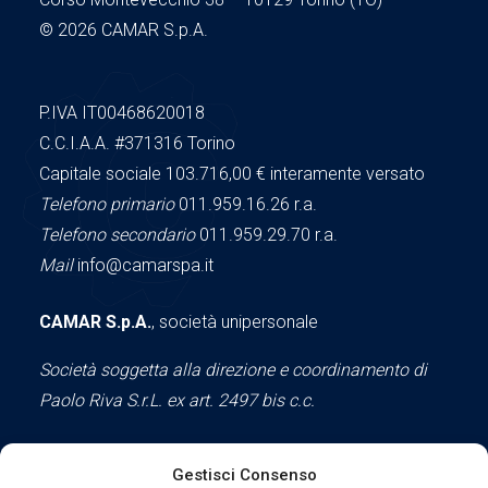
© 2026 CAMAR S.p.A.
P.IVA IT00468620018
C.C.I.A.A.
#371316
Torino
Capitale sociale 103.716,00
€ interamente versato
Telefono primario
011.959.16.26 r.a.
Telefono secondario
011.959.29.70 r.a.
Mail
info@camarspa.it
CAMAR S.p.A.
, società unipersonale
Società soggetta alla direzione e coordinamento di
Paolo Riva S.r.L. ex art. 2497 bis c.c.
Gestisci Consenso
Social