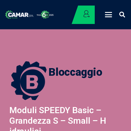
Bloccaggio
Moduli SPEEDY Basic –
Grandezza S – Small – H