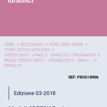
idraulici
HOME
BLOCCAGGIO
PUNTI ZERO STARK
STARK VECCHI CATALOGHI
SPEEDY BASIC - A MOLLE - IDRAULICO - PNEUMATICO
MODULI SPEEDY BASIC – GRANDEZZA S – SMALL – H
IDRAULICI
REF: PROD18906
Edizione 03-2018