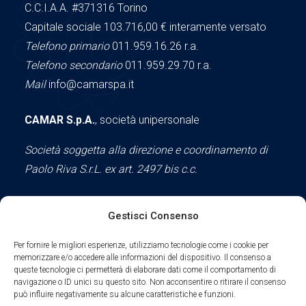
C.C.I.A.A.
#371316
Torino
Capitale sociale 103.716,00
€ interamente versato
Telefono primario
011.959.16.26 r.a.
Telefono secondario
011.959.29.70 r.a.
Mail
info@camarspa.it
CAMAR S.p.A.
, società unipersonale
Società soggetta alla direzione e coordinamento di
Paolo Riva S.r.L. ex art. 2497 bis c.c.
Gestisci Consenso
Social
Per fornire le migliori esperienze, utilizziamo tecnologie come i cookie per
memorizzare e/o accedere alle informazioni del dispositivo. Il consenso a
queste tecnologie ci permetterà di elaborare dati come il comportamento di
navigazione o ID unici su questo sito. Non acconsentire o ritirare il consenso
può influire negativamente su alcune caratteristiche e funzioni.