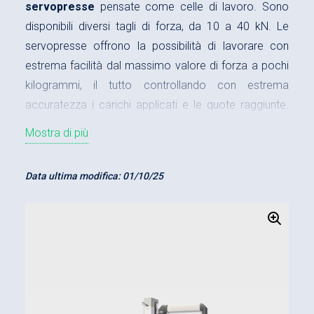
servopresse
pensate come celle di lavoro. Sono
disponibili diversi tagli di forza, da 10 a 40 kN. Le
servopresse offrono la possibilità di lavorare con
estrema facilità dal massimo valore di forza a pochi
kilogrammi, il tutto controllando con estrema
accuratezza i carichi applicati e le quote raggiunte.
Tutte le servopresse sono infatti dotate del sistema
Mostra di più
di controllo della forza e della corsa maXYmos,
debitamente adattato dalla Gecther per funzionare
Data ultima modifica:
01/10/25
con il sistema
HMI integrato
.
Le servopresse sono attualmente disponibili come
celle di lavoro, dotate di tutte le
sicurezze
quali le
barriere fotoelettriche e le protezioni in policarbonato
trasparente su tutti i lati. Le servopresse soddisfano
in pieno la nuova normativa
UNI EN ISO 16092-
1:2018
.