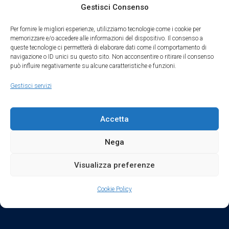
Gestisci Consenso
Social
Per fornire le migliori esperienze, utilizziamo tecnologie come i cookie per
memorizzare e/o accedere alle informazioni del dispositivo. Il consenso a
queste tecnologie ci permetterà di elaborare dati come il comportamento di
navigazione o ID unici su questo sito. Non acconsentire o ritirare il consenso
può influire negativamente su alcune caratteristiche e funzioni.
Parte del sodalizio AIDAM dal 2024
Gestisci servizi
Privacy Policy
Accetta
Cookie Policy
Nega
Condizioni di Utilizzo
Visualizza preferenze
Condizioni di Vendita
Cookie Policy
Credits
keyboard_arrow_up