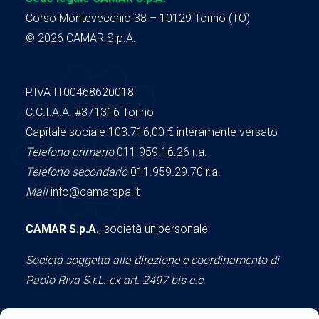
Corso Montevecchio 38 – 10129 Torino (TO)
© 2026 CAMAR S.p.A.
P.IVA IT00468620018
C.C.I.A.A.
#371316
Torino
Capitale sociale 103.716,00
€ interamente versato
Telefono primario
011.959.16.26 r.a.
Telefono secondario
011.959.29.70 r.a.
Mail
info@camarspa.it
CAMAR S.p.A.
, società unipersonale
Società soggetta alla direzione e coordinamento di
Paolo Riva S.r.L. ex art. 2497 bis c.c.