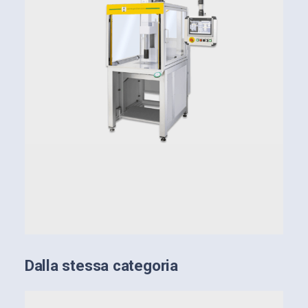
Caratteristiche
salienti delle servopresse:
3 tagli di forza: 10 kN, 20 kN, 40 kN
Corsa fino a 350 mm
Interfaccia HMI con controllo di corsa e forza
integrato
Accurato controllo di processo con analisi di
processi OK e NOK
Barriera fotoelettrica
Postazione per operatore seduto o in piedi
Elevata precisione e ripetibilità
Dalla stessa categoria