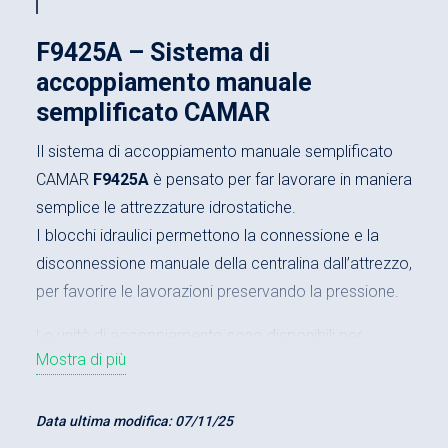
F9425A – Sistema di
accoppiamento manuale
semplificato CAMAR
Il sistema di accoppiamento manuale semplificato
CAMAR
F9425A
è pensato per far lavorare in maniera
semplice le attrezzature idrostatiche.
I blocchi idraulici permettono la connessione e la
disconnessione manuale della centralina dall’attrezzo,
per favorire le lavorazioni preservando la pressione.
Le unità di accoppiamento sono disponibili per
Mostra di più
azionare cilindri a
semplice
o
doppio
effetto.
Data ultima modifica:
07/11/25