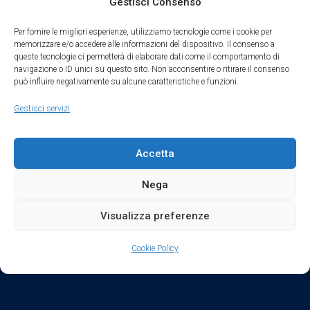
Gestisci Consenso
Social
Per fornire le migliori esperienze, utilizziamo tecnologie come i cookie per
memorizzare e/o accedere alle informazioni del dispositivo. Il consenso a
queste tecnologie ci permetterà di elaborare dati come il comportamento di
navigazione o ID unici su questo sito. Non acconsentire o ritirare il consenso
può influire negativamente su alcune caratteristiche e funzioni.
Parte del sodalizio AIDAM dal 2024
Gestisci servizi
Privacy Policy
Accetta
Cookie Policy
Nega
Condizioni di Utilizzo
Visualizza preferenze
Condizioni di Vendita
Cookie Policy
Credits
keyboard_arrow_up