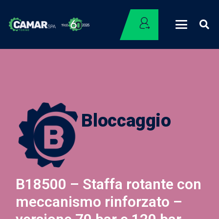
Bloccaggio
B18500 – Staffa rotante con
meccanismo rinforzato –