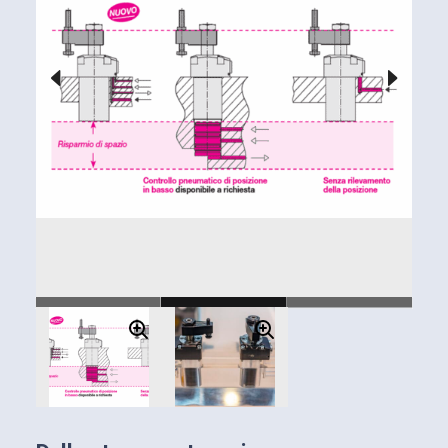
sbloccaggio integrato nel corpo della staffa
(stesse dimensioni della variante senza
controllo)
Disponibile in 4 grandezze
Forma compatta in parte ad incasso
Elevata forza di bloccaggio a soli 70 bar
NUOVO!
Incremento di forza del 70% a 120 bar
Meccanismo di rotazione rinforzato
Tempo di bloccaggio molto breve
Insensibilità a portate elevate
Posizionamento predeterminato della staffetta
Angolo di rotazione speciale realizzabile in
modo semplice