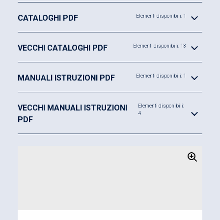
rotazione della staffa, così come consentire una
CATALOGHI PDF
Elementi disponibili: 1
miglior
sincronizzazione
dei diversi elementi.
Caratteristiche
:
VECCHI CATALOGHI PDF
Elementi disponibili: 13
Diametro pistone da 25 a 65 mm
MANUALI ISTRUZIONI PDF
Elementi disponibili: 1
Corsa di rotazione da 8 a 19 mm
Corsa di bloccaggio da 8 a 10 mm
VECCHI MANUALI ISTRUZIONI
Elementi disponibili:
4
Forza nominale di bloccaggio (
70 bar
) da 2,35
PDF
a 16,1 kN
Forza nominale di bloccaggio (
120 bar
) da 4,04
a 27,6 kN
Vantaggi
:
NUOVO!
Controllo di posizione di bloccaggio e