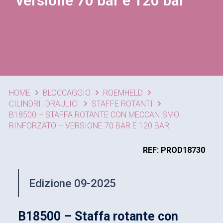
versione 70 bar e 120 bar
HOME
BLOCCAGGIO
ROEMHELD
CILINDRI IDRAULICI
STAFFE ROTANTI
B18500 – STAFFA ROTANTE CON MECCANISMO
RINFORZATO – VERSIONE 70 BAR E 120 BAR
REF: PROD18730
Edizione 09-2025
B18500 – Staffa rotante con