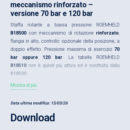
meccanismo rinforzato –
versione 70 bar e 120 bar
Staffa rotante a bassa pressione ROEMHELD
B18500
con meccanismo di rotazione
rinforzato
,
flangia in alto, controllo opzionale della posizione, a
doppio effetto. Pressione massima di esercizio
70
bar oppure 120 bar
. La tabella ROEMHELD
B18510
non è quindi più attiva ed è sostituita dalla
B18500.
A parità di ingombro si può avere il
70% di forza di
Mostra di più
bloccaggio in più
semplicemente aumentando la
pressione da 70 bar a 120 bar!
Data ultima modifica:
15/03/26
Per le staffe rotanti montate in canali forati, è
Download
possibile
regolare il flusso
d’olio tramite opportuni
strozzatori, i quali possono rallentare il movimento di