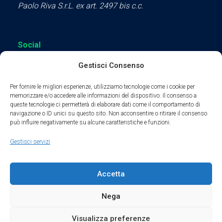
Paolo Riva S.r.L. ex art. 2497 bis c.c.
Social
Gestisci Consenso
Per fornire le migliori esperienze, utilizziamo tecnologie come i cookie per
memorizzare e/o accedere alle informazioni del dispositivo. Il consenso a
queste tecnologie ci permetterà di elaborare dati come il comportamento di
Parte del sodalizio AIDAM dal 2024
navigazione o ID unici su questo sito. Non acconsentire o ritirare il consenso
può influire negativamente su alcune caratteristiche e funzioni.
Privacy Policy
Gestisci servizi
Cookie Policy
Accetta
Condizioni di Utilizzo
Nega
Condizioni di Vendita
Visualizza preferenze