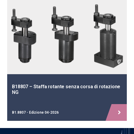
B18807 – Staffa rotante senza corsa di rotazione
NG
B1.8807 - Edizione 04-2026