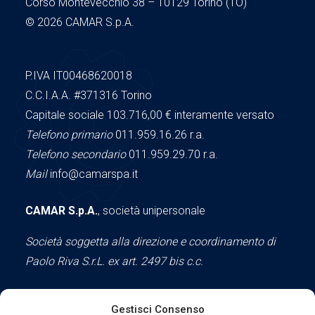
Corso Montevecchio 38 – 10129 Torino (TO)
© 2026 CAMAR S.p.A.
P.IVA IT00468620018
C.C.I.A.A.
#371316
Torino
Capitale sociale 103.716,00
€ interamente versato
Telefono primario
011.959.16.26 r.a.
Telefono secondario
011.959.29.70 r.a.
Mail
info@camarspa.it
CAMAR S.p.A.
, società unipersonale
Società soggetta alla direzione e coordinamento di
Paolo Riva S.r.L. ex art. 2497 bis c.c.
Gestisci Consenso