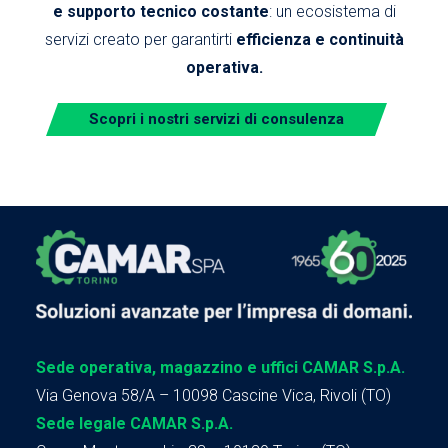
e supporto tecnico costante
: un ecosistema di
servizi creato per garantirti
efficienza e continuità
operativa.
Scopri i nostri servizi di consulenza
Sede operativa, magazzino e uffici CAMAR S.p.A.
Via Genova 58/A – 10098 Cascine Vica, Rivoli (TO)
Sede legale CAMAR S.p.A.