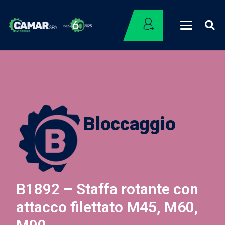
Bloccaggio
B1892 – Staffa rotante con
attacco filettato M45, M60,