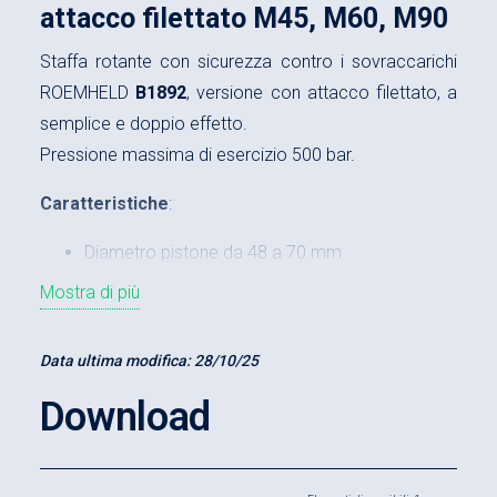
attacco filettato M45, M60, M90
Staffa rotante con sicurezza contro i sovraccarichi
ROEMHELD
B1892
, versione con attacco filettato, a
semplice e doppio effetto.
Pressione massima di esercizio 500 bar.
Caratteristiche
:
Diametro pistone da 48 a 70 mm
Mostra di più
Corsa di rotazione da 13 a 18 mm
Corsa di bloccaggio da 22 a 20 mm
Data ultima modifica:
28/10/25
Forza nominale di bloccaggio (500 bar) da 7 a
41 kN
Download