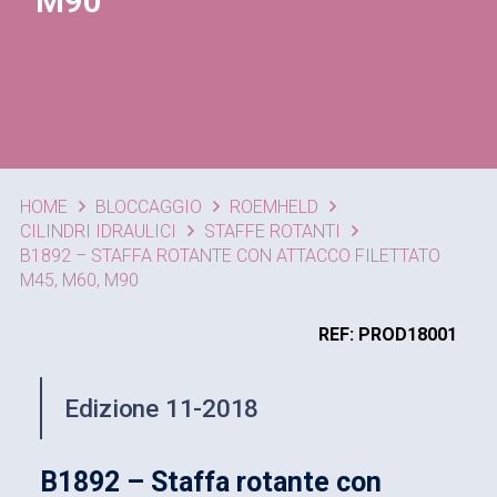
M90
HOME
BLOCCAGGIO
ROEMHELD
CILINDRI IDRAULICI
STAFFE ROTANTI
B1892 – STAFFA ROTANTE CON ATTACCO FILETTATO
M45, M60, M90
REF: PROD18001
Edizione 11-2018
B1892 – Staffa rotante con