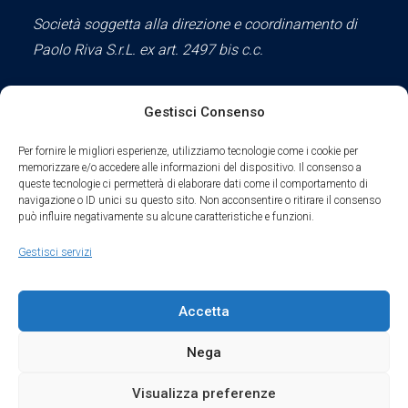
Società soggetta alla direzione e coordinamento di
Paolo Riva S.r.L. ex art. 2497 bis c.c.
Gestisci Consenso
Social
Per fornire le migliori esperienze, utilizziamo tecnologie come i cookie per
memorizzare e/o accedere alle informazioni del dispositivo. Il consenso a
queste tecnologie ci permetterà di elaborare dati come il comportamento di
navigazione o ID unici su questo sito. Non acconsentire o ritirare il consenso
può influire negativamente su alcune caratteristiche e funzioni.
Parte del sodalizio AIDAM dal 2024
Gestisci servizi
Privacy Policy
Accetta
Cookie Policy
Nega
Condizioni di Utilizzo
Visualizza preferenze