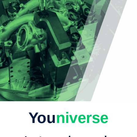
You
niverse