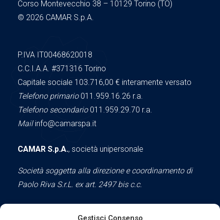
Corso Montevecchio 38 – 10129 Torino (TO)
© 2026 CAMAR S.p.A.
P.IVA IT00468620018
C.C.I.A.A.
#371316
Torino
Capitale sociale 103.716,00
€ interamente versato
Telefono primario
011.959.16.26 r.a.
Telefono secondario
011.959.29.70 r.a.
Mail
info@camarspa.it
CAMAR S.p.A.
, società unipersonale
Società soggetta alla direzione e coordinamento di
Paolo Riva S.r.L. ex art. 2497 bis c.c.
Gestisci Consenso