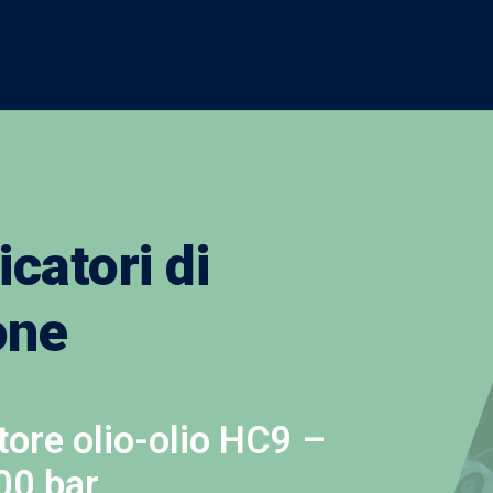
icatori di
one
tore olio-olio HC9 –
00 bar