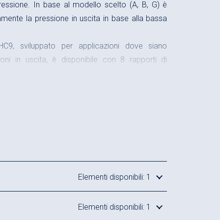
pressione. In base al modello scelto (A, B, G) è
amente la pressione in uscita in base alla bassa
o HC9, sviluppato per applicazioni dove siano
oni in uscita, è disponibile con 8 rapporti di
uscita 5.000 bar
resso 20,0 l/min
ita 4,0 l/min
one (i) da 6,2 a 25,0
Elementi disponibili: 1
ione i = 25,0
Elementi disponibili: 1