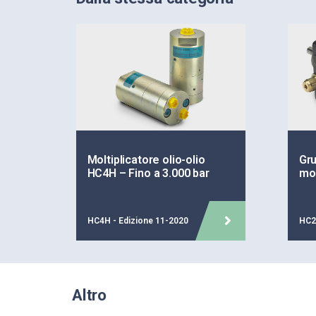
Moltiplicatore olio-olio
Gr
HC4H – Fino a 3.000 bar
mol
HC4H - Edizione 11-2020
HC2
Altro