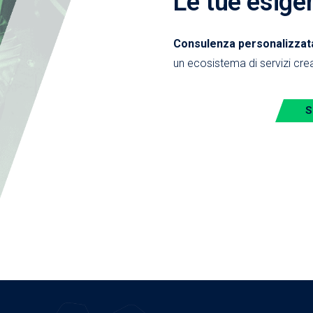
Le tue esige
Consulenza personalizzata,
un ecosistema di servizi crea
S