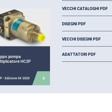
Senza valvola DV incor
VECCHI CATALOGHI PDF
Connessione tramite 
Codice di ordinazione:
HC9-2
DISEGNI PDF
ATTENZIONE!
Per poter eff
VECCHI DISEGNI PDF
adattatore da alta pressione
alla tabella degli adattatori 
ADATTATORI PDF
uppo pompa
tiplicatore HC2P
P - Edizione 04-2020