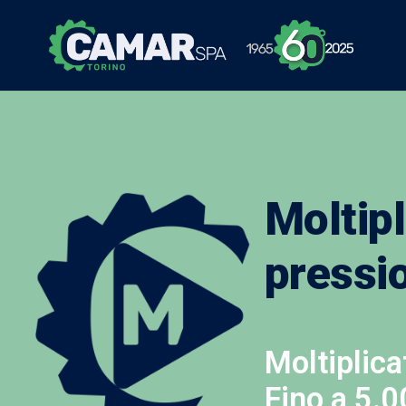
Moltipl
pressi
Moltiplica
Fino a 5.0