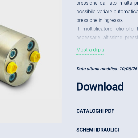
pressione dal lato in alta 
possibile variare automatic
pressione in ingresso.
Il moltiplicatore olio-oli
necessarie altissime pressi
moltiplicazione:
Mostra di più
Pressione massima in 
Data ultima modifica:
10/06/26
Portata massima in ing
Download
Portata massima in usc
Rapporti di moltiplicazi
CATALOGHI PDF
Esempio di ordinazione:
Rapporto di moltiplicaz
SCHEMI IDRAULICI