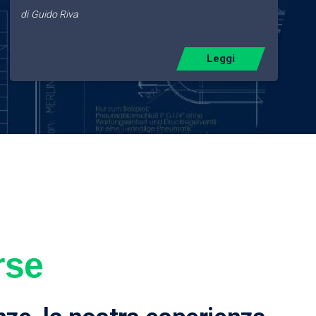
di
Guido Riva
Leggi
rse