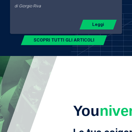
di
Giorgio Riva
Leggi
SCOPRI TUTTI GLI ARTICOLI
You
nive