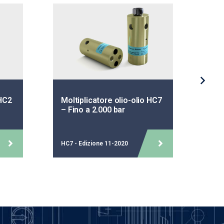
 HC2
Moltiplicatore olio-olio HC7
Mol
– Fino a 2.000 bar
– F
HC7 - Edizione 11-2020
HC4 