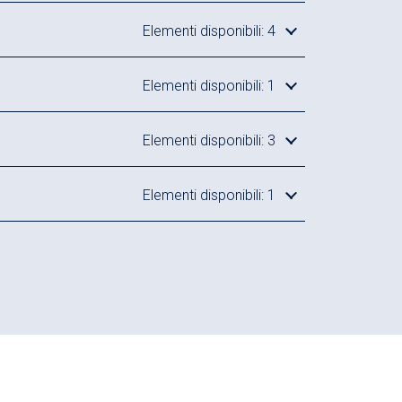
porata, A
Elementi disponibili: 4
raccordi BSPP
5,0-A-1
Elementi disponibili: 1
ettuare l’ordine è necessario specificare il tipo di
Elementi disponibili: 3
 desiderato per la porta HP, facendo riferimento
sottostante (cartella “Adattatori PDF”)
Elementi disponibili: 1