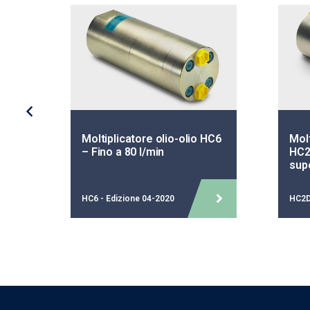
Moltiplicatore olio-olio HC6
Molt
– Fino a 80 l/min
HC2
sup
HC6 - Edizione 04-2020
HC2D