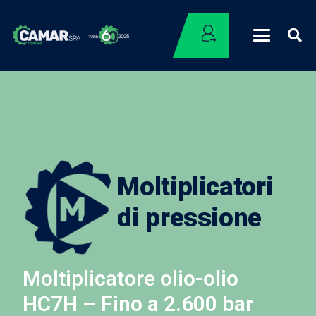
Moltiplicatori
di pressione
Moltiplicatore olio-olio
HC7H – Fino a 2.600 bar