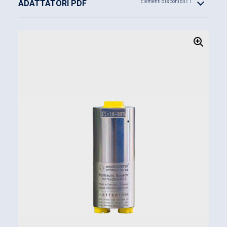
ADATTATORI PDF
Elementi disponibili: 1
Portata massima in uscita 0,8 l/min
Rapporti di moltiplicazione (i): da 10,3 a 25,0
Esempio di ordinazione:
Rapporto di moltiplicazione i = 13,0
Valvola DV incorporata, B
Connessione tramite raccordi BSPP
Uscita opzionale in alta pressione H2, 12
Codice di ordinazione:
HC7H-13,0-B-12
ATTENZIONE!
Per poter effettuare l’ordine è
necessario specificare il tipo di adattatore da alta
pressione desiderato per la porta H1 (M22 x 1,5),