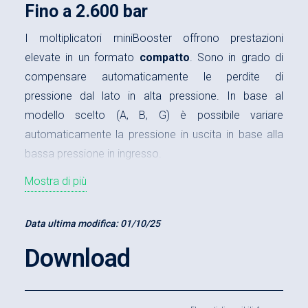
Fino a 2.600 bar
I moltiplicatori miniBooster offrono prestazioni
elevate in un formato
compatto
. Sono in grado di
compensare automaticamente le perdite di
pressione dal lato in alta pressione. In base al
modello scelto (A, B, G) è possibile variare
automaticamente la pressione in uscita in base alla
bassa pressione in ingresso.
Il moltiplicatore olio-olio HC7H, sviluppato per
Mostra di più
applicazioni dove siano necessarie alte pressioni in
uscita, ha dimensioni ridotte rispetto al modello
HC8
Data ultima modifica:
01/10/25
e analoghe caratteristiche. Il moltiplicatore HC7H
offre 5 rapporti di moltiplicazione:
Download
Pressione massima in uscita 2.600 bar
Portata massima in ingresso 12,0 l/min