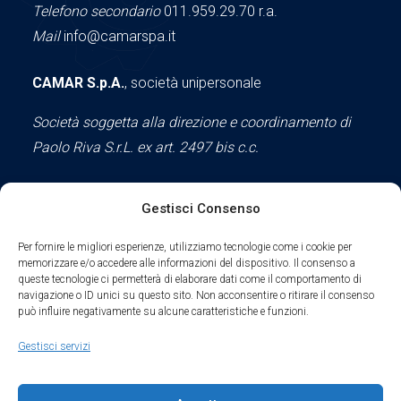
Telefono secondario
011.959.29.70 r.a.
Mail
info@camarspa.it
CAMAR S.p.A.
, società unipersonale
Società soggetta alla direzione e coordinamento di
Paolo Riva S.r.L. ex art. 2497 bis c.c.
Gestisci Consenso
Social
Per fornire le migliori esperienze, utilizziamo tecnologie come i cookie per
memorizzare e/o accedere alle informazioni del dispositivo. Il consenso a
queste tecnologie ci permetterà di elaborare dati come il comportamento di
navigazione o ID unici su questo sito. Non acconsentire o ritirare il consenso
può influire negativamente su alcune caratteristiche e funzioni.
Parte del sodalizio AIDAM dal 2024
Gestisci servizi
Privacy Policy