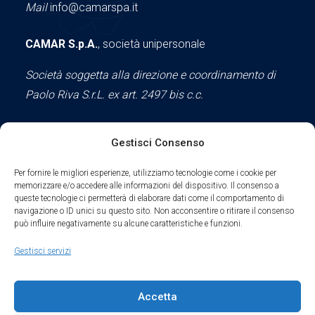
Mail
info@camarspa.it
CAMAR S.p.A.
, società unipersonale
Società soggetta alla direzione e coordinamento di
Paolo Riva S.r.L. ex art. 2497 bis c.c.
Gestisci Consenso
Social
Per fornire le migliori esperienze, utilizziamo tecnologie come i cookie per
memorizzare e/o accedere alle informazioni del dispositivo. Il consenso a
queste tecnologie ci permetterà di elaborare dati come il comportamento di
navigazione o ID unici su questo sito. Non acconsentire o ritirare il consenso
può influire negativamente su alcune caratteristiche e funzioni.
Parte del sodalizio AIDAM dal 2024
Gestisci servizi
Privacy Policy
Accetta
Cookie Policy