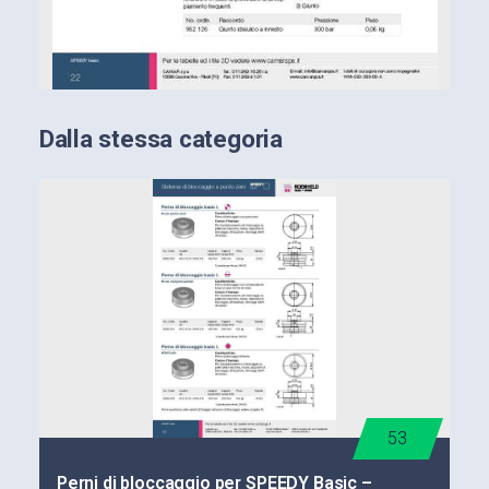
Dalla stessa categoria
53
Perni di bloccaggio per SPEEDY Basic –