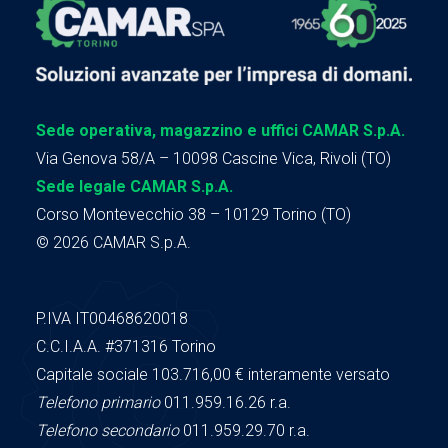
Sede operativa, magazzino e uffici CAMAR S.p.A.
Via Genova 58/A – 10098 Cascine Vica, Rivoli (TO)
Sede legale CAMAR S.p.A.
Corso Montevecchio 38 – 10129 Torino (TO)
© 2026 CAMAR S.p.A.
P.IVA IT00468620018
C.C.I.A.A.
#371316
Torino
Capitale sociale 103.716,00
€ interamente versato
Telefono primario
011.959.16.26 r.a.
Telefono secondario
011.959.29.70 r.a.