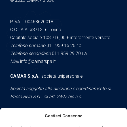
© 2026 CAMAR S.p.A.
P.IVA IT00468620018
C.C.I.A.A.
#371316
Torino
Capitale sociale 103.716,00
€ interamente versato
Telefono primario
011.959.16.26 r.a.
Telefono secondario
011.959.29.70 r.a.
Mail
info@camarspa.it
CAMAR S.p.A.
, società unipersonale
Società soggetta alla direzione e coordinamento di
Paolo Riva S.r.L. ex art. 2497 bis c.c.
Gestisci Consenso
Social