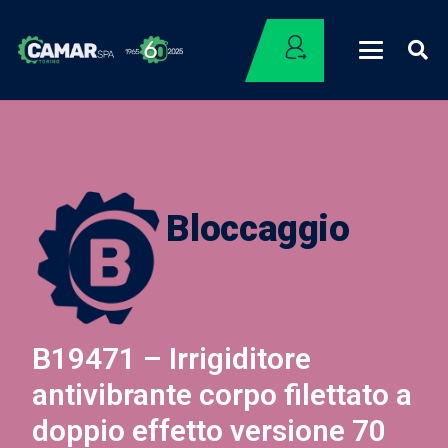
Bloccaggio
B19471 – Irrigiditore
antivibrante corpo filettato a
doppio effetto versione 70