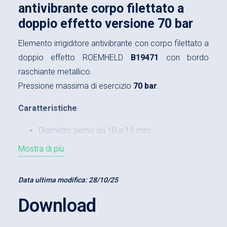
antivibrante corpo filettato a
doppio effetto versione 70 bar
Elemento irrigiditore antivibrante con corpo filettato a
doppio effetto ROEMHELD
B19471
con bordo
raschiante metallico.
Pressione massima di esercizio
70 bar
.
Caratteristiche
:
Diametro perno da 10 a 16 mm
Mostra di più
Ingombro corpo
M26, M30, M36, M45
Corsa da 6,5 a 10 mm
Data ultima modifica:
28/10/25
Carico ammesso (70 bar) da 3 a 10 kN
Download
Vantaggi
: