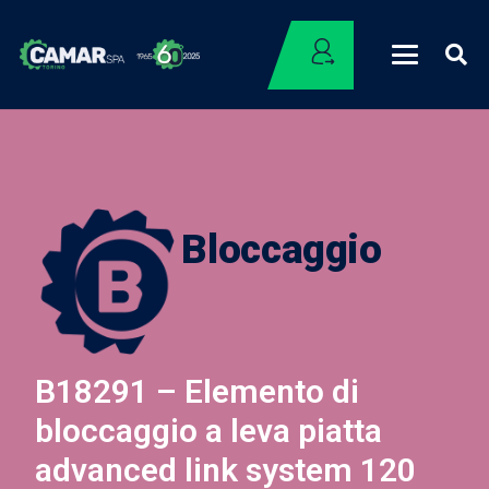
Bloccaggio
B18291 – Elemento di
bloccaggio a leva piatta
advanced link system 120