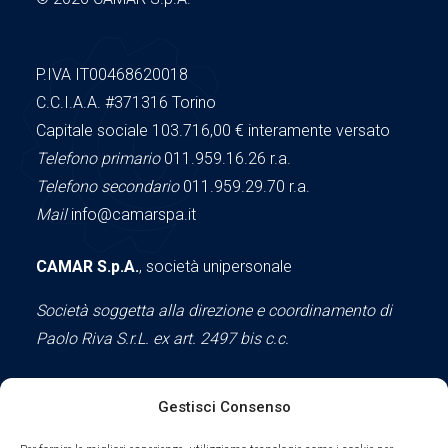
P.IVA IT00468620018
C.C.I.A.A.
#371316
Torino
Capitale sociale 103.716,00
€ interamente versato
Telefono primario
011.959.16.26 r.a.
Telefono secondario
011.959.29.70 r.a.
Mail
info@camarspa.it
CAMAR S.p.A.
, società unipersonale
Società soggetta alla direzione e coordinamento di
Paolo Riva S.r.L. ex art. 2497 bis c.c.
Gestisci Consenso
Social