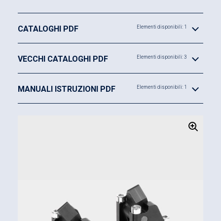
Vantaggi
:
CATALOGHI PDF
Elementi disponibili: 1
Ingombri minimi
Montaggio senza tubazioni
VECCHI CATALOGHI PDF
Elementi disponibili: 3
Carico e scarico dell’attrezzatura senza alcun
impedimento
MANUALI ISTRUZIONI PDF
Elementi disponibili: 1
Bloccaggio del pezzo senza forze trasversali
Leva di bloccaggio piatta in grado di inserirsi in
nicchie ristrette
Leva di bloccaggio grezza adattabile al pezzo
Rilevamento pneumatico delle posizioni della
leva di bloccaggio
Bordo raschiante metallico sullo stelo del
pistone