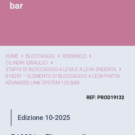
bar
HOME
BLOCCAGGIO
ROEMHELD
CILINDRI IDRAULICI
STAFFE DI BLOCCAGGIO A LEVA E A LEVA SNODATA
B18291 – ELEMENTO DI BLOCCAGGIO A LEVA PIATTA
ADVANCED LINK SYSTEM 120 BAR
REF: PROD19132
Edizione 10-2025