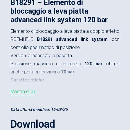
B18291 – Elemento di
bloccaggio a leva piatta
advanced link system 120 bar
Elemento di bloccaggio a leva piatta a doppio effetto
ROEMHELD
B18291
advanced link system
, con
controllo pneumatico di posizione.
Versioni a incasso e a basetta.
Pressione massima di esercizio
120 bar
ottimo
anche per applicazioni a
70 bar.
Caratteristiche
:
Mostra di più
Diametro pistone da 25 a 45 mm
Corsa da 9,5 a 18 mm
Data ultima modifica:
15/03/26
Forza nominale con leva standard, doppio
Download
effetto (120 bar) da 2,9 a 9,8 kN