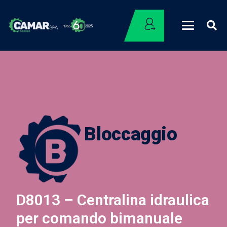
Bloccaggio
D8013 – Centralina idraulica
per comando bimanuale