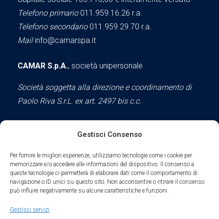
Telefono primario
011.959.16.26 r.a.
Telefono secondario
011.959.29.70 r.a.
Mail
info@camarspa.it
CAMAR S.p.A.
, società unipersonale
Società soggetta alla direzione e coordinamento di
Paolo Riva S.r.L. ex art. 2497 bis c.c.
Gestisci Consenso
Social
Per fornire le migliori esperienze, utilizziamo tecnologie come i cookie per
memorizzare e/o accedere alle informazioni del dispositivo. Il consenso a
queste tecnologie ci permetterà di elaborare dati come il comportamento di
navigazione o ID unici su questo sito. Non acconsentire o ritirare il consenso
può influire negativamente su alcune caratteristiche e funzioni.
Parte del sodalizio AIDAM dal 2024
Gestisci servizi