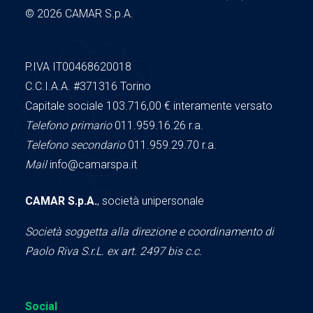
© 2026 CAMAR S.p.A.
P.IVA IT00468620018
C.C.I.A.A.
#371316
Torino
Capitale sociale 103.716,00
€ interamente versato
Telefono primario
011.959.16.26 r.a.
Telefono secondario
011.959.29.70 r.a.
Mail
info@camarspa.it
CAMAR S.p.A.
, società unipersonale
Società soggetta alla direzione e coordinamento di
Paolo Riva S.r.L. ex art. 2497 bis c.c.
Social