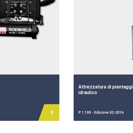
Attrezzatura di piantagg
idraulico
P 1.100 - Edizione 02-2016