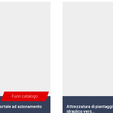
Fuori catalogo
 portale ad azionamento
Attrezzatura di piantagg
idraulico vers…