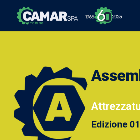
Assem
Attrezzatu
Edizione 0