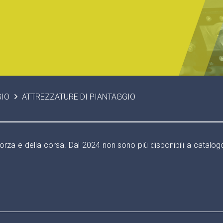
IO
ATTREZZATURE DI PIANTAGGIO
 forza e della corsa. Dal 2024 non sono più disponibili a catalogo