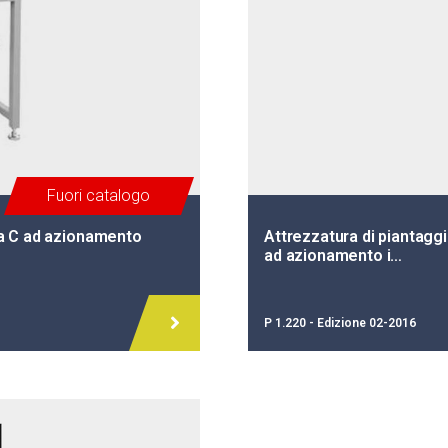
Fuori catalogo
 a C ad azionamento
Attrezzatura di piantagg
ad azionamento i…
P 1.220 - Edizione 02-2016