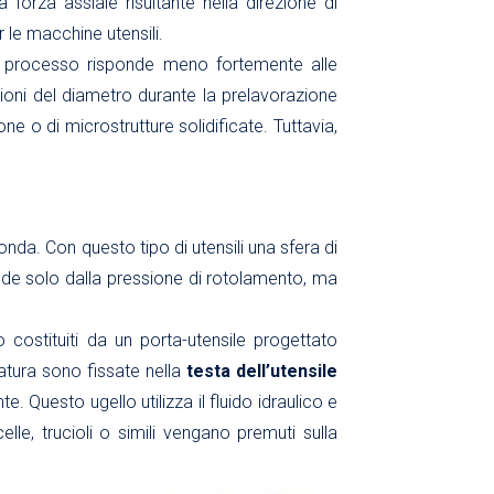
 forza assiale risultante nella direzione di
le macchine utensili.
del processo risponde meno fortemente alle
zioni del diametro durante la prelavorazione
ne o di microstrutture solidificate. Tuttavia,
onda. Con questo tipo di utensili una sfera di
ende solo dalla pressione di rotolamento, ma
 costituiti da un porta-utensile progettato
atura sono fissate nella
testa dell’utensile
. Questo ugello utilizza il fluido idraulico e
lle, trucioli o simili vengano premuti sulla