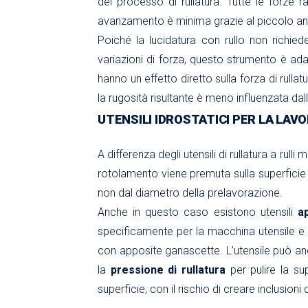
del processo di rullatura. Tutte le forze r
avanzamento è minima grazie al piccolo ang
Poiché la lucidatura con rullo non richie
variazioni di forza, questo strumento è ad
hanno un effetto diretto sulla forza di rulla
la rugosità risultante è meno influenzata dall
UTENSILI IDROSTATICI PER LA LAVO
A differenza degli utensili di rullatura a rulli mul
rotolamento viene premuta sulla superficie 
non dal diametro della prelavorazione.
Anche in questo caso esistono utensili
a
specificamente per la macchina utensile e d
con apposite ganascette. L’utensile può anche
la
pressione di rullatura
per pulire la sup
superficie, con il rischio di creare inclusioni