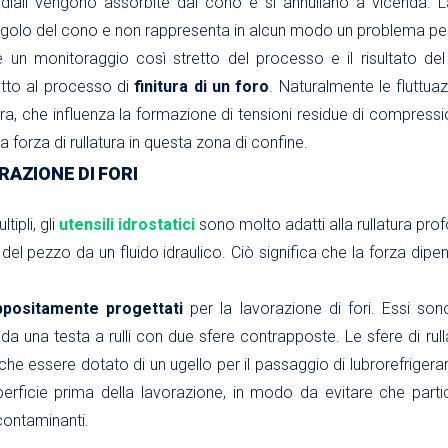
adiali vengono assorbite dal cono e si annullano a vicenda. La
olo del cono e non rappresenta in alcun modo un problema per 
de un monitoraggio così stretto del processo e il risultato 
atto al processo di
finitura di un foro
. Naturalmente le fluttua
tura, che influenza la formazione di tensioni residue di compressio
a forza di rullatura in questa zona di confine.
RAZIONE DI FORI
tipli, gli
utensili idrostatici
sono molto adatti alla rullatura prof
del pezzo da un fluido idraulico. Ciò significa che la forza dip
ppositamente progettati
per la lavorazione di fori. Essi sono
a una testa a rulli con due sfere contrapposte. Le sfere di rull
 essere dotato di un ugello per il passaggio di lubrorefrigerante
erficie prima della lavorazione, in modo da evitare che partice
 contaminanti.