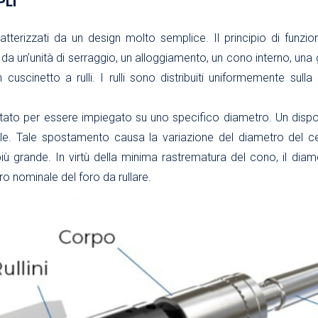
PLI
caratterizzati da un design molto semplice. Il principio di fu
a un’unità di serraggio, un alloggiamento, un cono interno, una ga
 cuscinetto a rulli. I rulli sono distribuiti uniformemente sulla
tato per essere impiegato su uno specifico diametro. Un dispo
ale. Tale spostamento causa la variazione del diametro del cerc
ù grande. In virtù della minima rastrematura del cono, il diam
o nominale del foro da rullare.