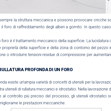
o sempre la struttura meccanica e possono provocare cricche sot
 foro di raffreddamento degli alberi a gomito. In questo caso,
 foro è il trattamento meccanico della superficie. La lucidatura con
e proprietà della superficie e della zona di contorno del pezz
ione o introdurre tensioni residue di compressione per aumentare
 RULLATURA PROFONDA DI UN FORO
fonda esiste un’ampia varietà di concetti di utensili per la lavorazi
 utensili di rullatura meccanici e idrostatici. Nella lavorazione de
zie al controllo più preciso del processo, gli utensili idrostatici
migliorarne le prestazioni meccaniche.