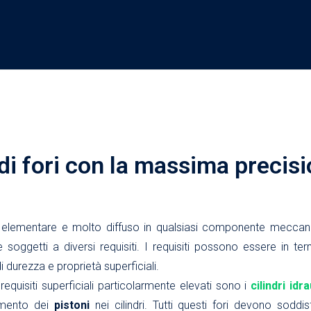
 di fori con la massima precis
elementare e molto diffuso in qualsiasi componente meccani
ggetti a diversi requisiti. I requisiti possono essere in term
 durezza e proprietà superficiali.
equisiti superficiali particolarmente elevati sono i
cilindri idra
imento dei
pistoni
nei cilindri. Tutti questi fori devono soddis