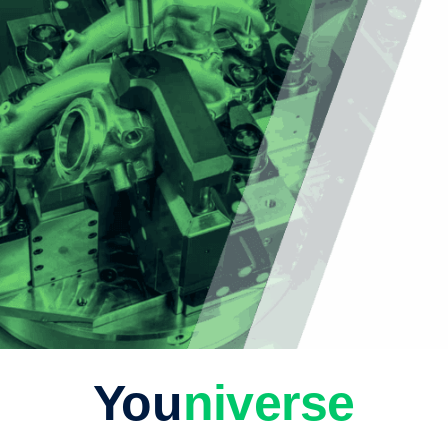
You
niverse