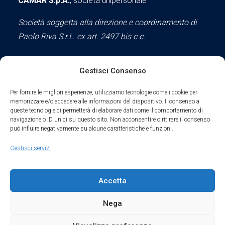
CAMAR S.p.A.
, società unipersonale
Società soggetta alla direzione e coordinamento di
Paolo Riva S.r.L. ex art. 2497 bis c.c.
Gestisci Consenso
Social
Per fornire le migliori esperienze, utilizziamo tecnologie come i cookie per
memorizzare e/o accedere alle informazioni del dispositivo. Il consenso a
queste tecnologie ci permetterà di elaborare dati come il comportamento di
navigazione o ID unici su questo sito. Non acconsentire o ritirare il consenso
può influire negativamente su alcune caratteristiche e funzioni.
Parte del sodalizio AIDAM dal 2024
Gestisci servizi
Privacy Policy
Accetta
Cookie Policy
Nega
Condizioni di Utilizzo