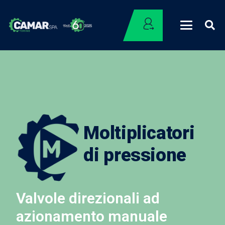
Moltiplicatori
di pressione
Valvole direzionali ad
azionamento manuale