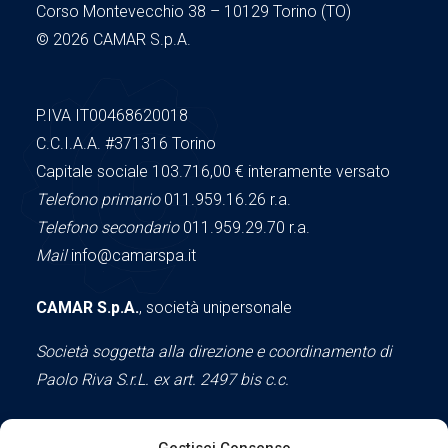
Corso Montevecchio 38 – 10129 Torino (TO)
© 2026 CAMAR S.p.A.
P.IVA IT00468620018
C.C.I.A.A.
#371316
Torino
Capitale sociale 103.716,00
€ interamente versato
Telefono primario
011.959.16.26 r.a.
Telefono secondario
011.959.29.70 r.a.
Mail
info@camarspa.it
CAMAR S.p.A.
, società unipersonale
Società soggetta alla direzione e coordinamento di
Paolo Riva S.r.L. ex art. 2497 bis c.c.