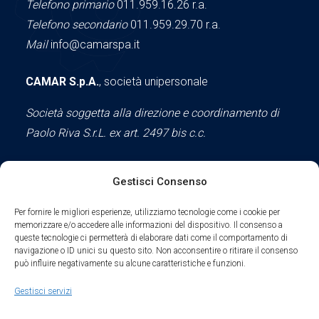
Telefono primario
011.959.16.26 r.a.
Telefono secondario
011.959.29.70 r.a.
Mail
info@camarspa.it
CAMAR S.p.A.
, società unipersonale
Società soggetta alla direzione e coordinamento di
Paolo Riva S.r.L. ex art. 2497 bis c.c.
Gestisci Consenso
Social
Per fornire le migliori esperienze, utilizziamo tecnologie come i cookie per
memorizzare e/o accedere alle informazioni del dispositivo. Il consenso a
queste tecnologie ci permetterà di elaborare dati come il comportamento di
navigazione o ID unici su questo sito. Non acconsentire o ritirare il consenso
può influire negativamente su alcune caratteristiche e funzioni.
Parte del sodalizio AIDAM dal 2024
Gestisci servizi
Privacy Policy