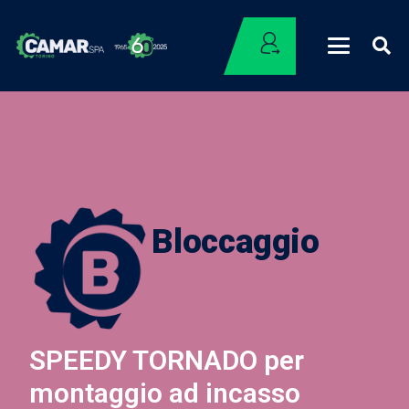
Bloccaggio
SPEEDY TORNADO per
montaggio ad incasso