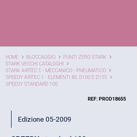
HOME
BLOCCAGGIO
PUNTI ZERO STARK
STARK VECCHI CATALOGHI
STARK AIRTEC 1 - MECCANICO - PNEUMATICO
SPEEDY AIRTEC 1 - ELEMENTI 80, D100 E D155
SPEEDY STANDARD 100
REF: PROD18655
Edizione 05-2009