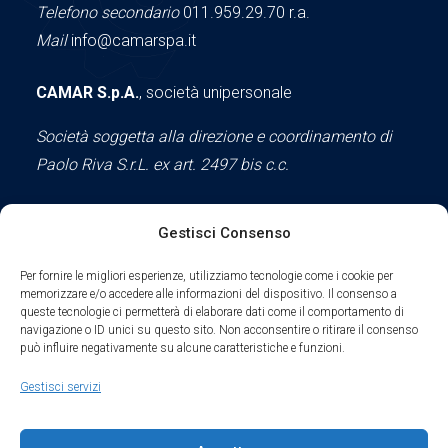
Telefono secondario
011.959.29.70 r.a.
Mail
info@camarspa.it
CAMAR S.p.A.
, società unipersonale
Società soggetta alla direzione e coordinamento di
Paolo Riva S.r.L. ex art. 2497 bis c.c.
Gestisci Consenso
Social
Per fornire le migliori esperienze, utilizziamo tecnologie come i cookie per
memorizzare e/o accedere alle informazioni del dispositivo. Il consenso a
queste tecnologie ci permetterà di elaborare dati come il comportamento di
navigazione o ID unici su questo sito. Non acconsentire o ritirare il consenso
può influire negativamente su alcune caratteristiche e funzioni.
Parte del sodalizio AIDAM dal 2024
Gestisci servizi
Privacy Policy