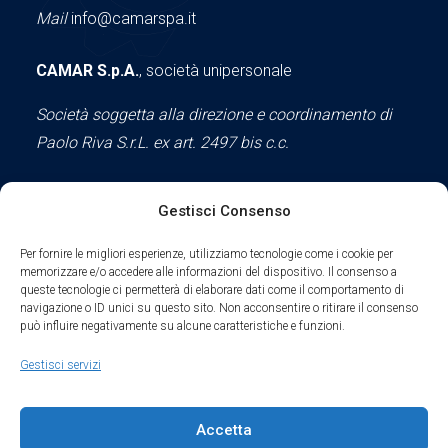
Mail
info@camarspa.it
CAMAR S.p.A.
, società unipersonale
Società soggetta alla direzione e coordinamento di
Paolo Riva S.r.L. ex art. 2497 bis c.c.
Gestisci Consenso
Social
Per fornire le migliori esperienze, utilizziamo tecnologie come i cookie per
memorizzare e/o accedere alle informazioni del dispositivo. Il consenso a
queste tecnologie ci permetterà di elaborare dati come il comportamento di
navigazione o ID unici su questo sito. Non acconsentire o ritirare il consenso
può influire negativamente su alcune caratteristiche e funzioni.
Parte del sodalizio AIDAM dal 2024
Gestisci servizi
Privacy Policy
Accetta