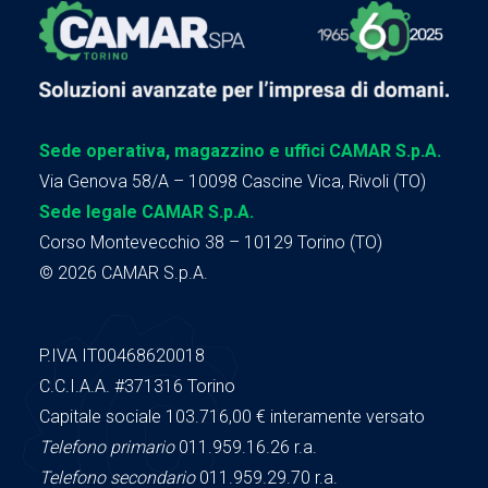
Sede operativa, magazzino e uffici CAMAR S.p.A.
Via Genova 58/A – 10098 Cascine Vica, Rivoli (TO)
Sede legale CAMAR S.p.A.
Corso Montevecchio 38 – 10129 Torino (TO)
© 2026 CAMAR S.p.A.
P.IVA IT00468620018
C.C.I.A.A.
#371316
Torino
Capitale sociale 103.716,00
€ interamente versato
Telefono primario
011.959.16.26 r.a.
Telefono secondario
011.959.29.70 r.a.