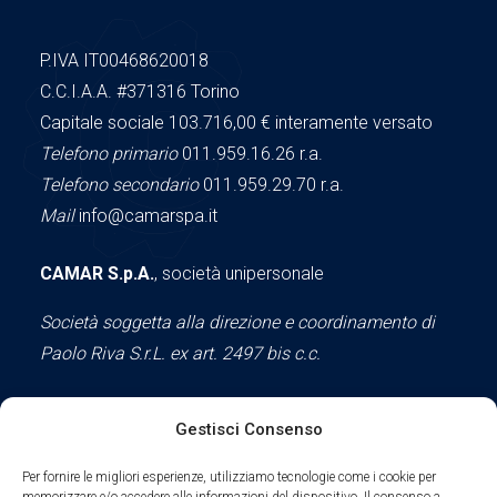
P.IVA IT00468620018
C.C.I.A.A.
#371316
Torino
Capitale sociale 103.716,00
€ interamente versato
Telefono primario
011.959.16.26 r.a.
Telefono secondario
011.959.29.70 r.a.
Mail
info@camarspa.it
CAMAR S.p.A.
, società unipersonale
Società soggetta alla direzione e coordinamento di
Paolo Riva S.r.L. ex art. 2497 bis c.c.
Gestisci Consenso
Social
Per fornire le migliori esperienze, utilizziamo tecnologie come i cookie per