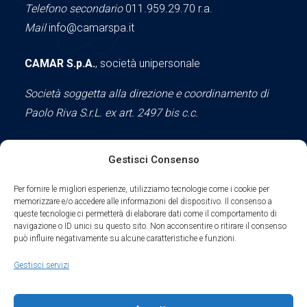
Telefono secondario
011.959.29.70 r.a.
Mail
info@camarspa.it
CAMAR S.p.A.
, società unipersonale
Società soggetta alla direzione e coordinamento di
Paolo Riva S.r.L. ex art. 2497 bis c.c.
Gestisci Consenso
Social
Per fornire le migliori esperienze, utilizziamo tecnologie come i cookie per
memorizzare e/o accedere alle informazioni del dispositivo. Il consenso a
queste tecnologie ci permetterà di elaborare dati come il comportamento di
navigazione o ID unici su questo sito. Non acconsentire o ritirare il consenso
può influire negativamente su alcune caratteristiche e funzioni.
Parte del sodalizio AIDAM dal 2024
Gestisci servizi
Privacy Policy