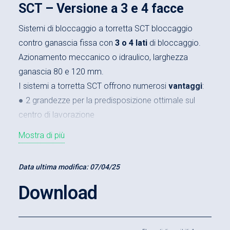
SCT – Versione a 3 e 4 facce
Sistemi di bloccaggio a torretta SCT bloccaggio
contro ganascia fissa con
3 o 4 lati
di bloccaggio.
Azionamento meccanico o idraulico, larghezza
ganascia 80 e 120 mm.
I sistemi a torretta SCT offrono numerosi
vantaggi
:
● 2 grandezze per la predisposizione ottimale sul
centro di lavorazione
● Bloccaggio di 3 o 4 pezzi con ganasce standard
Mostra di più
● Variazione meccanica o idraulica della forza di
bloccaggio
Data ultima modifica:
07/04/25
● Funzionamento semplice e sicuro
● Grandi ampiezze di bloccaggio ed elevata
Download
flessibilità grazie al vasto programma di ganasce
● Elevata stabilità grazie alla struttura monoblocco
● Protezione ottimale contro le impurità