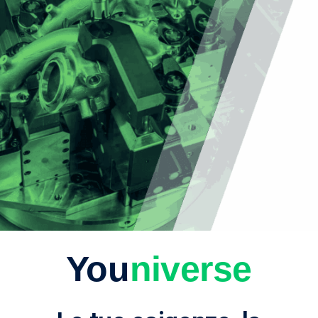
You
niverse