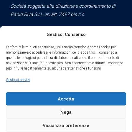
Società soggetta alla direzione e coordinamento di
Paolo Riva S.r.L. ex art. 2497 bis c.c.
Gestisci Consenso
Social
Per fornire le migliori esperienze, utilizziamo tecnologie come i cookie per
memorizzare e/o accedere alle informazioni del dispositivo. Il consenso a
queste tecnologie ci permetterà di elaborare dati come il comportamento di
navigazione o ID unici su questo sito. Non acconsentire o ritirare il consenso
può influire negativamente su alcune caratteristiche e funzioni.
Parte del sodalizio AIDAM dal 2024
Gestisci servizi
Privacy Policy
Accetta
Cookie Policy
Nega
Condizioni di Utilizzo
Visualizza preferenze