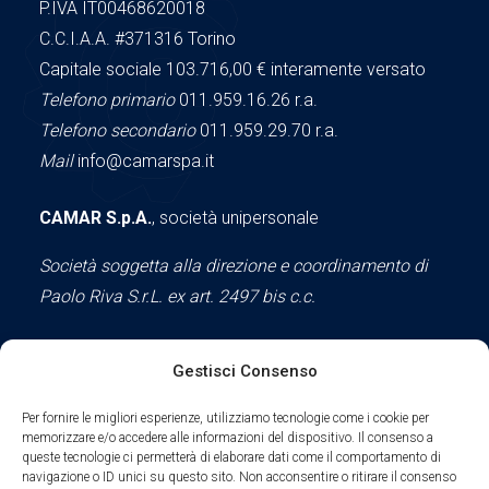
P.IVA IT00468620018
C.C.I.A.A.
#371316
Torino
Capitale sociale 103.716,00
€ interamente versato
Telefono primario
011.959.16.26 r.a.
Telefono secondario
011.959.29.70 r.a.
Mail
info@camarspa.it
CAMAR S.p.A.
, società unipersonale
Società soggetta alla direzione e coordinamento di
Paolo Riva S.r.L. ex art. 2497 bis c.c.
Gestisci Consenso
Social
Per fornire le migliori esperienze, utilizziamo tecnologie come i cookie per
memorizzare e/o accedere alle informazioni del dispositivo. Il consenso a
queste tecnologie ci permetterà di elaborare dati come il comportamento di
navigazione o ID unici su questo sito. Non acconsentire o ritirare il consenso